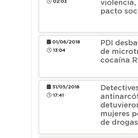
02:03
violencia
pacto soc
PDI desba
01/06/2018
13:04
de microt
cocaína 
Detective
31/05/2018
17:41
antinarcó
detuviero
mujeres p
de drogas