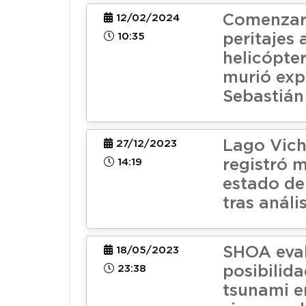
Comenza
12/02/2024
10:35
peritajes 
helicópter
murió exp
Sebastián
Lago Vic
27/12/2023
14:19
registró 
estado de
tras anális
SHOA eva
18/05/2023
23:38
posibilid
tsunami en