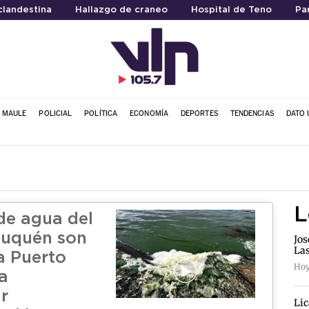
clandestina
Hallazgo de craneo
Hospital de Teno
Pa
L MAULE
POLICIAL
POLÍTICA
ECONOMÍA
DEPORTES
TENDENCIAS
DATO 
L
de agua del
huquén son
Jos
La
a Puerto
Hoy
a
r
Lic