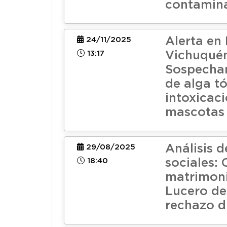
contamin
Alerta en
24/11/2025
13:17
Vichuqué
Sospechan
de alga tó
intoxicac
mascotas
Análisis d
29/08/2025
18:40
sociales: C
matrimoni
Lucero de
rechazo di