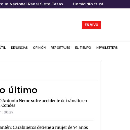
rque Nacional Radal Siete Tazas
Homicidio frustrado
EN VIVO
ÚTIL
DENUNCIAS
OPINIÓN
REPORTAJES
EL TIEMPO
NEWSLETTERS
o último
é Antonio Neme sufre accidente de tránsito en
s Condes
 | 00:27
antén: Carabineros detiene a mujer de 74 años