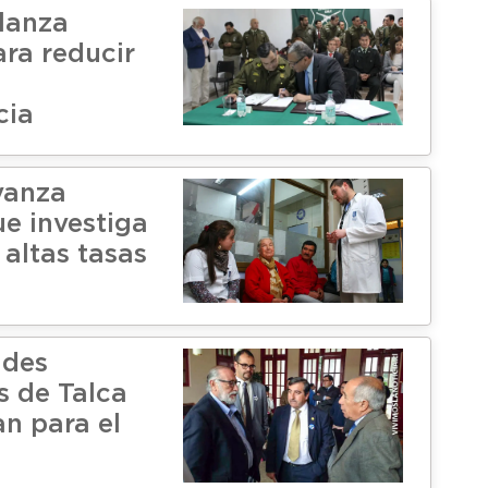
lanza
ra reducir
cia
vanza
ue investiga
 altas tasas
des
s de Talca
an para el