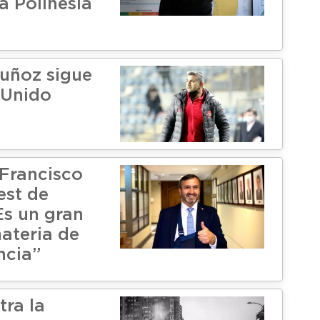
a Polinesia
uñoz sigue
 Unido
Francisco
est de
Es un gran
ateria de
ncia”
tra la