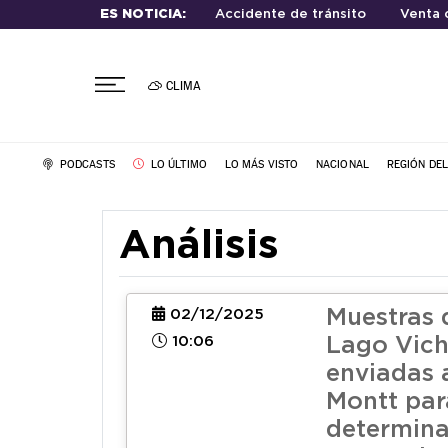
ES NOTICIA:
Accidente de tránsito
Venta 
CLIMA
PODCASTS
LO ÚLTIMO
LO MÁS VISTO
NACIONAL
REGIÓN DE
Análisis
Muestras 
02/12/2025
10:06
Lago Vic
enviadas 
Montt par
determina