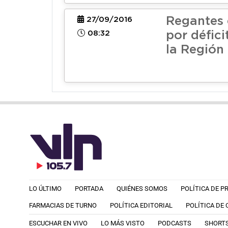
Regantes 
27/09/2016
08:32
por défici
la Región
LO ÚLTIMO
PORTADA
QUIÉNES SOMOS
POLÍTICA DE P
FARMACIAS DE TURNO
POLÍTICA EDITORIAL
POLÍTICA DE
ESCUCHAR EN VIVO
LO MÁS VISTO
PODCASTS
SHORT