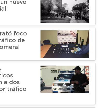
, un nuevo
ial
rató foco
ráfico de
Romeral
s
ticos
n a dos
or tráfico