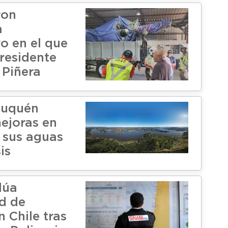
ron
a
o en el que
residente
 Piñera
huquén
mejoras en
 sus aguas
is
lúa
ad de
 Chile tras