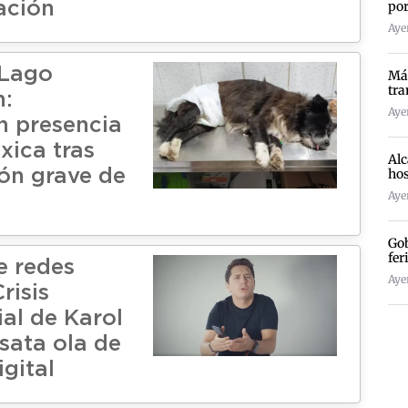
por
ación
Ayer
 Lago
Más
tra
n:
Ayer
 presencia
xica tras
Alc
hos
ión grave de
Ayer
Gob
fer
e redes
Ayer
risis
al de Karol
sata ola de
gital