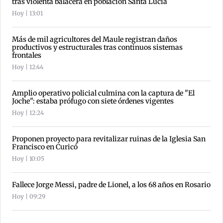
tras violenta balacera en población Santa Lucía
Hoy | 13:01
Más de mil agricultores del Maule registran daños
productivos y estructurales tras continuos sistemas
frontales
Hoy | 12:44
Amplio operativo policial culmina con la captura de "El
Joche": estaba prófugo con siete órdenes vigentes
Hoy | 12:24
Proponen proyecto para revitalizar ruinas de la Iglesia San
Francisco en Curicó
Hoy | 10:05
Fallece Jorge Messi, padre de Lionel, a los 68 años en Rosario
Hoy | 09:29