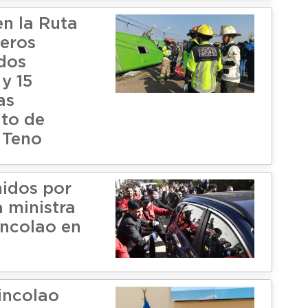
en la Ruta
neros
dos
 y 15
as
to de
 Teno
nidos por
a ministra
ncolao en
Lincolao