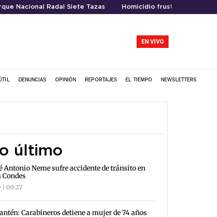
rque Nacional Radal Siete Tazas
Homicidio frustrado
EN VIVO
ÚTIL
DENUNCIAS
OPINIÓN
REPORTAJES
EL TIEMPO
NEWSLETTERS
o último
é Antonio Neme sufre accidente de tránsito en
s Condes
 | 00:27
antén: Carabineros detiene a mujer de 74 años