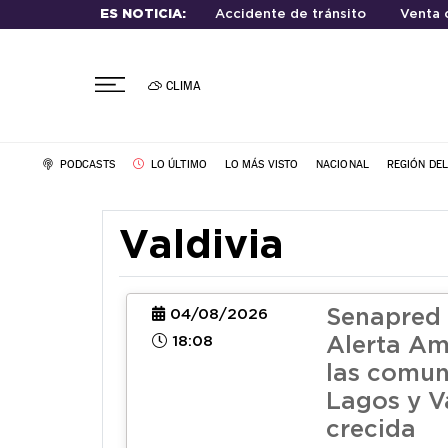
ES NOTICIA:
Accidente de tránsito
Venta 
CLIMA
PODCASTS
LO ÚLTIMO
LO MÁS VISTO
NACIONAL
REGIÓN DE
Valdivia
Senapred 
04/08/2026
18:08
Alerta Am
las comun
Lagos y V
crecida