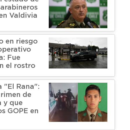
carabineros
en Valdivia
o en riesgo
 operativo
a: Fue
 el rostro
a "El Rana":
crimen de
 y que
os GOPE en