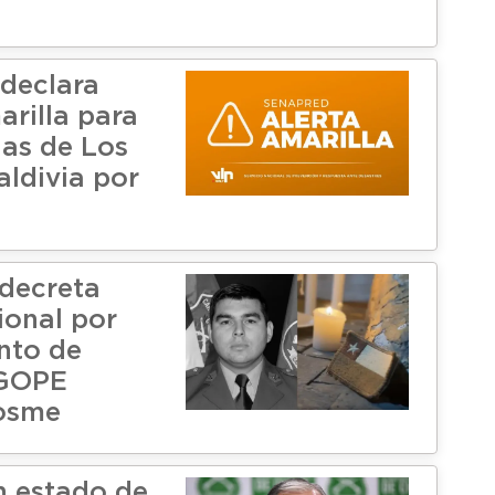
declara
arilla para
as de Los
aldivia por
decreta
ional por
ento de
 GOPE
osme
n estado de