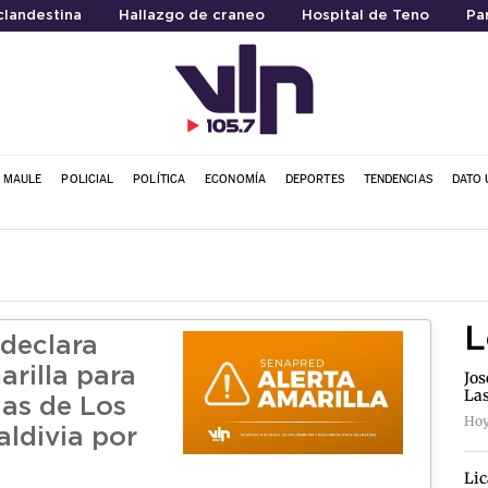
clandestina
Hallazgo de craneo
Hospital de Teno
Pa
L MAULE
POLICIAL
POLÍTICA
ECONOMÍA
DEPORTES
TENDENCIAS
DATO 
L
declara
arilla para
Jos
La
as de Los
Hoy
aldivia por
Lic