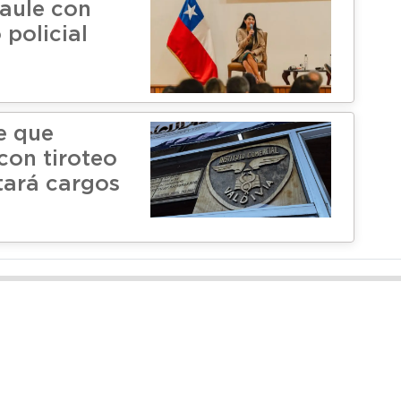
Maule con
 policial
e que
on tiroteo
tará cargos