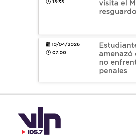
15:35
visita el 
resguardo
Estudiant
10/04/2026
07:00
amenazó c
no enfren
penales