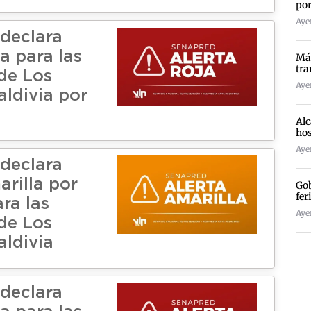
por
Ayer
declara
a para las
Más
tra
de Los
Ayer
aldivia por
Alc
hos
Ayer
declara
arilla por
Gob
fer
ra las
Ayer
de Los
aldivia
declara