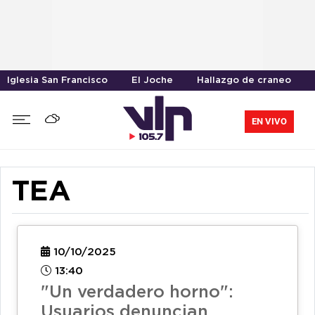
Iglesia San Francisco
El Joche
Hallazgo de craneo
EN VIVO
TEA
10/10/2025
13:40
"Un verdadero horno":
Usuarios denuncian