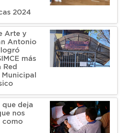
cas 2024
e Arte y
an Antonio
 logró
SIMCE más
a Red
 Municipal
sico
 que deja
que nos
n como