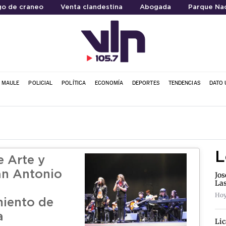
go de craneo
Venta clandestina
Abogada
Parque Nac
L MAULE
POLICIAL
POLÍTICA
ECONOMÍA
DEPORTES
TENDENCIAS
DATO 
L
e Arte y
an Antonio
Jos
La
Hoy
iento de
a
Lic