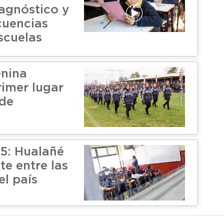
iagnóstico y
cuencias
scuelas
enina
rimer lugar
de
5: Hualañé
e entre las
el país