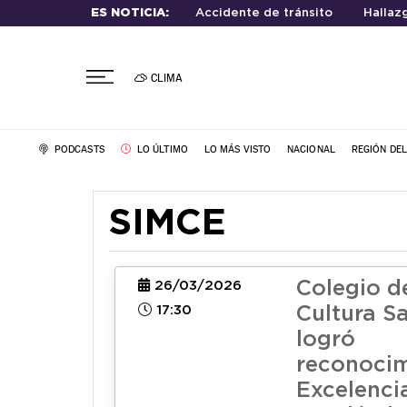
ES NOTICIA:
Accidente de tránsito
Hallaz
CLIMA
PODCASTS
LO ÚLTIMO
LO MÁS VISTO
NACIONAL
REGIÓN DE
SIMCE
Colegio d
26/03/2026
17:30
Cultura S
logró
reconocim
Excelenci