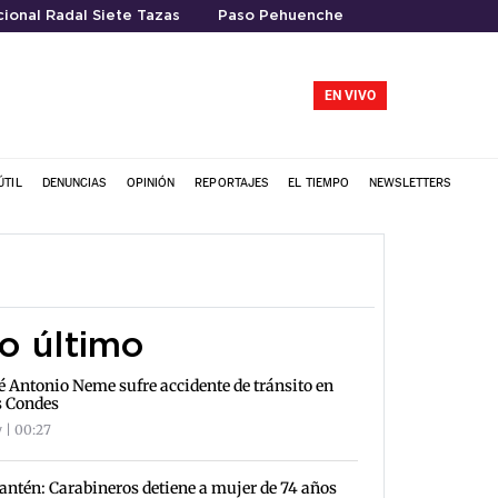
ional Radal Siete Tazas
Paso Pehuenche
EN VIVO
ÚTIL
DENUNCIAS
OPINIÓN
REPORTAJES
EL TIEMPO
NEWSLETTERS
o último
é Antonio Neme sufre accidente de tránsito en
s Condes
 | 00:27
antén: Carabineros detiene a mujer de 74 años