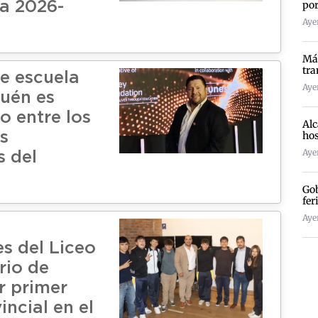
por
a 2026-
Ayer
Más
tra
de escuela
Ayer
uén es
o entre los
Alc
hos
s
Ayer
s del
Gob
fer
Ayer
es del Liceo
rio de
r primer
incial en el