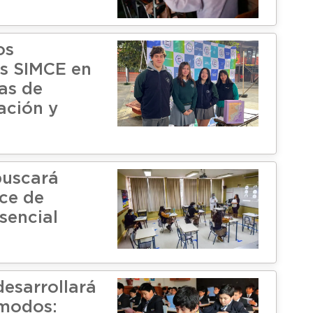
os
s SIMCE en
as de
ación y
buscará
ce de
sencial
desarrollará
 modos: