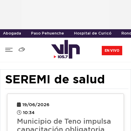
Abogada
Paso Pehuenche
Hospital de Curicó
Rond
EN VIVO
SEREMI de salud
19/06/2026
10:34
Municipio de Teno impulsa
capacitación obligatoria