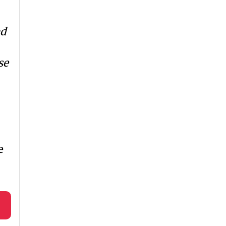
ad
se
e