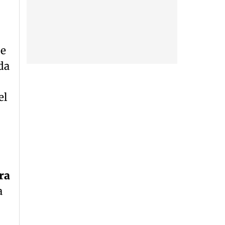
de
da
el
ra
a