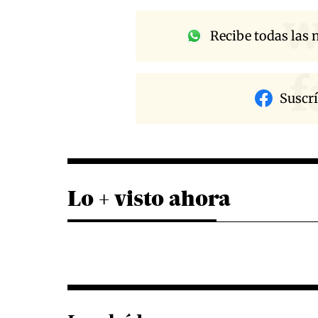
w
Recibe todas las n
f
Suscr
Lo + visto ahora