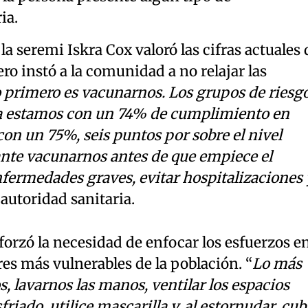
ia.
a seremi Iskra Cox valoró las cifras actuales 
ro instó a la comunidad a no relajar las
 primero es vacunarnos. Los grupos de riesg
a estamos con un 74% de cumplimiento en
con un 75%, seis puntos por sobre el nivel
ante vacunarnos antes de que empiece el
nfermedades graves, evitar hospitalizaciones 
a autoridad sanitaria.
forzó la necesidad de enfocar los esfuerzos e
res más vulnerables de la población. “
Lo más
 lavarnos las manos, ventilar los espacios
friado, utilice mascarilla y, al estornudar, cub