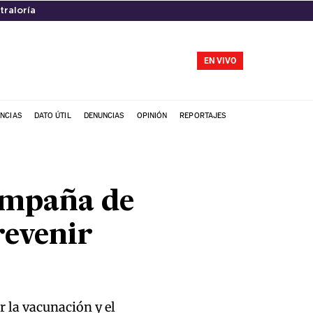
traloría
EN VIVO
NCIAS
DATO ÚTIL
DENUNCIAS
OPINIÓN
REPORTAJES
campaña de
revenir
r la vacunación y el