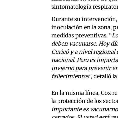
sintomatología respirator
Durante su intervención, l
inoculación en la zona, pe
medidas preventivas. “
Lo
deben vacunarse. Hoy dí
Curicó y a nivel regional 
nacional. Pero es import
invierno para prevenir e
fallecimientos
”, detalló l
En la misma línea, Cox re
la protección de los secto
importante es vacunarnos,
cerrados. Si usted está res