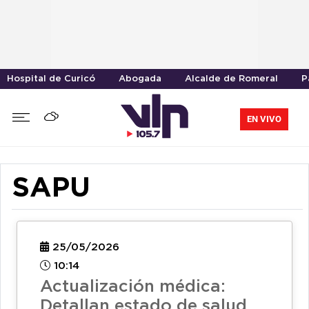
Hospital de Curicó
Abogada
Alcalde de Romeral
P
EN VIVO
SAPU
25/05/2026
10:14
Actualización médica:
Detallan estado de salud