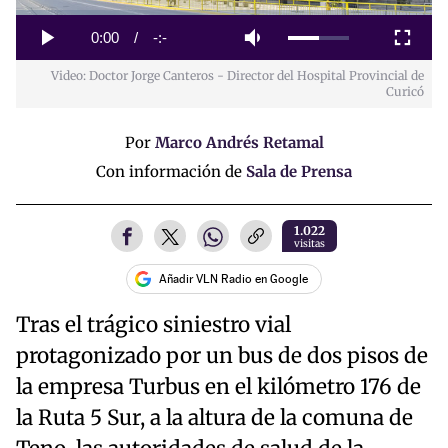
Loaded
:
0%
Current
0:00
/
Duration
-:-
Play
Mute
Fullscreen
Video: Doctor Jorge Canteros - Director del Hospital Provincial de
Time
Curicó
Por
Marco Andrés Retamal
Con información de
Sala de Prensa
1.022
visitas
Añadir VLN Radio en Google
Tras el trágico siniestro vial
protagonizado por un bus de dos pisos de
la empresa Turbus en el kilómetro 176 de
la Ruta 5 Sur, a la altura de la comuna de