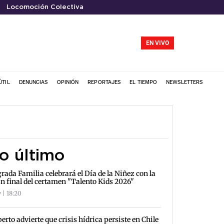
Locomoción Colectiva
EN VIVO
ÚTIL
DENUNCIAS
OPINIÓN
REPORTAJES
EL TIEMPO
NEWSLETTERS
o último
rada Familia celebrará el Día de la Niñez con la
n final del certamen "Talento Kids 2026"
 | 18:20
erto advierte que crisis hídrica persiste en Chile