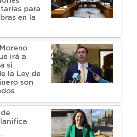
iones
tarias para
bras en la
 Moreno
ue irá a
a si
e la Ley de
inero son
ados
 de
lanifica