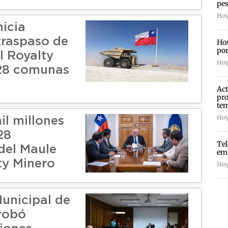
pes
Hoy
nicia
traspaso de
Hos
por
l Royalty
Hoy
 28 comunas
Act
pro
te
Hoy
il millones
28
Te
del Maule
emb
ty Minero
Hoy
unicipal de
robó