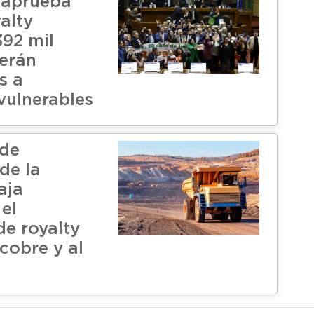
 aprueba
alty
392 mil
serán
s a
ulnerables
 de
de la
aja
el
de royalty
cobre y al