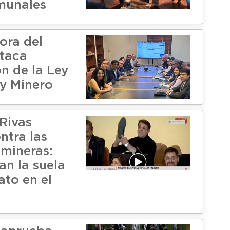
munales
ora del
taca
n de la Ley
ty Minero
Rivas
ntra las
mineras:
ían la suela
ato en el