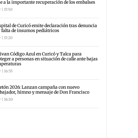
e a la importante recuperación de los embalses
 | 17:50
pital de Curicó emite declaración tras denuncia
 falta de insumos pediátricos
 | 17:20
ivan Código Azul en Curicó y Talca para
teger a personas en situación de calle ante bajas
mperaturas
 | 16:55
letón 2026: Lanzan campaña con nuevo
ajador, himno y mensaje de Don Francisco
 | 16:30