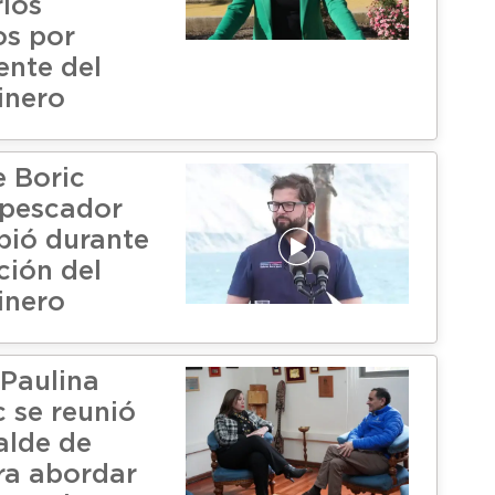
ios
os por
nte del
inero
e Boric
 pescador
pió durante
ión del
inero
Paulina
 se reunió
alde de
ra abordar