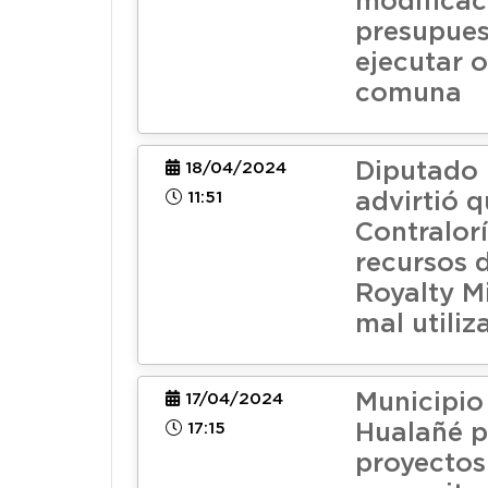
modificac
presupues
ejecutar o
comuna
Diputado
18/04/2024
11:51
advirtió q
Contralorí
recursos d
Royalty M
mal utiliz
Municipio
17/04/2024
17:15
Hualañé p
proyectos