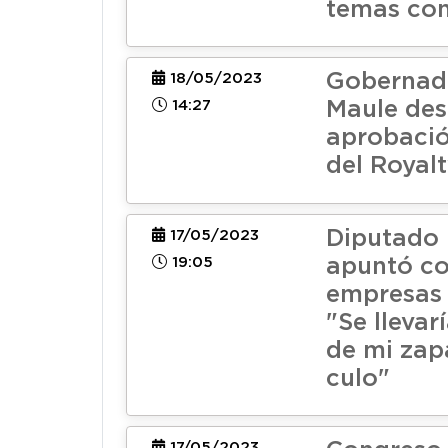
temas co
Gobernad
18/05/2023
14:27
Maule des
aprobació
del Royal
Diputado 
17/05/2023
19:05
apuntó co
empresas 
"Se llevar
de mi zap
culo"
17/05/2023