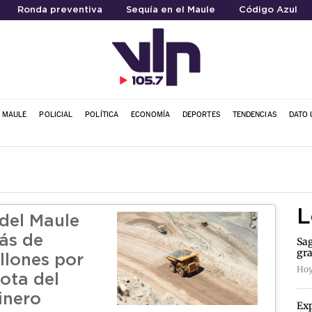
Ronda preventiva
Sequía en el Maule
Código Azul
L MAULE
POLICIAL
POLÍTICA
ECONOMÍA
DEPORTES
TENDENCIAS
DATO 
L
del Maule
ás de
Sag
gra
llones por
Hoy
ota del
inero
Exp