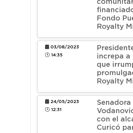
comunitar
financiad
Fondo Pue
Royalty M
President
03/08/2023
14:35
increpa a
que irrum
promulgac
Royalty M
Senadora 
24/05/2023
12:31
Vodanovic
con el alc
Curicó pa