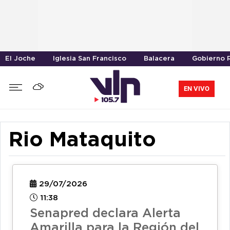
El Joche
Iglesia San Francisco
Balacera
Gobierno R
EN VIVO
Rio Mataquito
29/07/2026
11:38
Senapred declara Alerta
Amarilla para la Región del