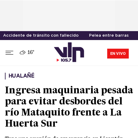
Accidente de tránsito con fallecido
Pelea entre barras
16°
EN VIVO
HUALAÑÉ
Ingresa maquinaria pesada
para evitar desbordes del
río Mataquito frente a La
Huerta Sur