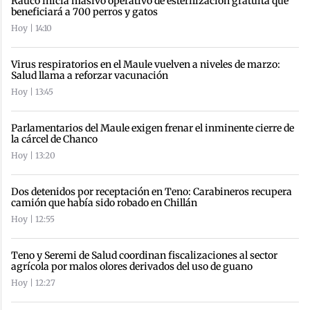
Rauco inicia masivo operativo de esterilización gratuita que
beneficiará a 700 perros y gatos
Hoy | 14:10
Virus respiratorios en el Maule vuelven a niveles de marzo:
Salud llama a reforzar vacunación
Hoy | 13:45
Parlamentarios del Maule exigen frenar el inminente cierre de
la cárcel de Chanco
Hoy | 13:20
Dos detenidos por receptación en Teno: Carabineros recupera
camión que había sido robado en Chillán
Hoy | 12:55
Teno y Seremi de Salud coordinan fiscalizaciones al sector
agrícola por malos olores derivados del uso de guano
Hoy | 12:27