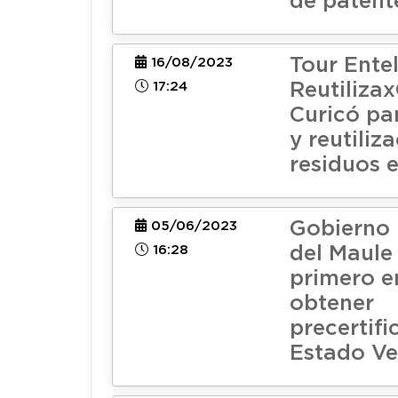
de patent
Tour Ente
16/08/2023
17:24
Reutilizax
Curicó par
y reutiliz
residuos 
Gobierno 
05/06/2023
16:28
del Maule 
primero en
obtener
precertifi
Estado Ve