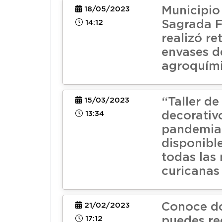
Municipio
18/05/2023
14:12
Sagrada F
realizó re
envases d
agroquím
“Taller de
15/03/2023
13:34
decorativ
pandemia”
disponibl
todas las
curicanas
Conoce d
21/02/2023
17:12
puedes re