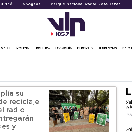
Curicó
Abogada
Parque Nacional Radal Siete Tazas
L MAULE
POLICIAL
POLÍTICA
ECONOMÍA
DEPORTES
TENDENCIAS
DATO 
L
plía su
e reciclaje
Nel
est
l radio
Hoy
ntregarán
des y
Gob