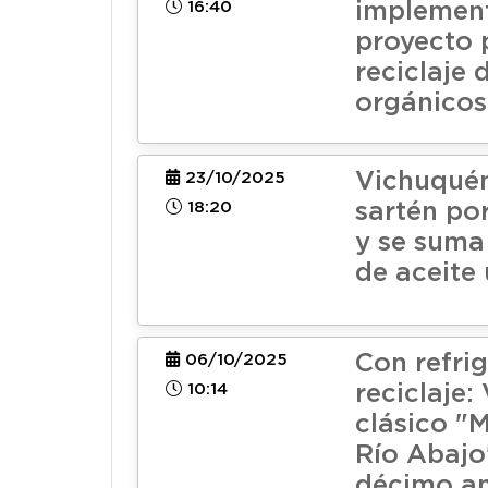
16:40
implemen
proyecto 
reciclaje 
orgánicos
Vichuquén
23/10/2025
18:20
sartén po
y se suma 
de aceite
Con refri
06/10/2025
10:14
reciclaje:
clásico "
Río Abajo
décimo an