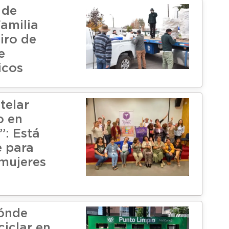
 de
amilia
tiro de
e
icos
 telar
o en
: Está
e para
 mujeres
ónde
ciclar en