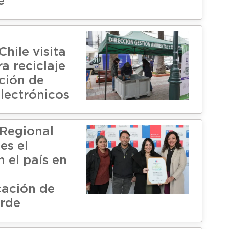
e
l
Chile visita
a reciclaje
ación de
electrónicos
Regional
es el
 el país en
cación de
rde