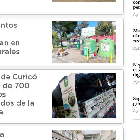
con
per
Aye
untos
Mad
cán
res
an en
Ayer
rales
Neg
est
dig
 de Curicó
Ayer
s de 700
os
Sag
dos de la
gra
Ayer
a
a