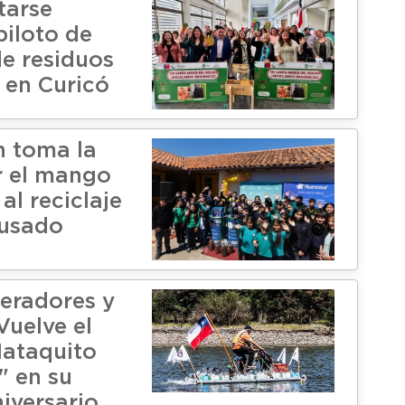
tarse
piloto de
de residuos
 en Curicó
 toma la
r el mango
al reciclaje
 usado
geradores y
 Vuelve el
Mataquito
" en su
iversario