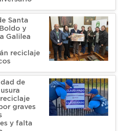
de Santa
 Boldo y
a Galilea
n reciclaje
cos
idad de
ausura
reciclaje
por graves
s
es y falta