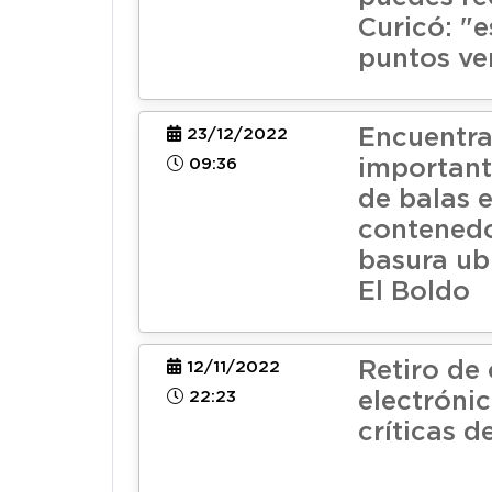
Curicó: "e
puntos ve
Encuentr
23/12/2022
09:36
important
de balas 
contenedo
basura ub
El Boldo
Retiro de
12/11/2022
22:23
electróni
críticas d