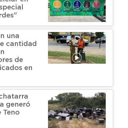
special
rdes"
an una
e cantidad
en
res de
icados en
 chatarra
ca generó
e Teno