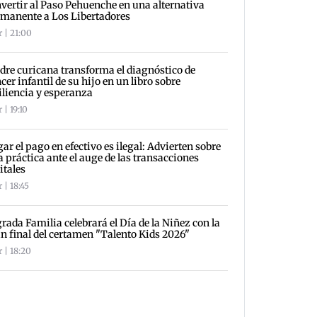
vertir al Paso Pehuenche en una alternativa
manente a Los Libertadores
r | 21:00
re curicana transforma el diagnóstico de
cer infantil de su hijo en un libro sobre
iliencia y esperanza
 | 19:10
ar el pago en efectivo es ilegal: Advierten sobre
a práctica ante el auge de las transacciones
itales
 | 18:45
rada Familia celebrará el Día de la Niñez con la
n final del certamen "Talento Kids 2026"
 | 18:20