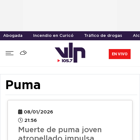
Abogada
Incendio en Curicó
Tráfico de drogas
Alc
EN VIVO
Puma
08/01/2026
21:56
Muerte de puma joven
atropellado impulsa