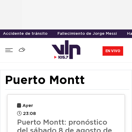
Accidente de tránsito
Fallecimiento de Jorge Messi
Ha
EN VIVO
Puerto Montt
Ayer
23:08
Puerto Montt: pronóstico
del sábado 8 de agosto de