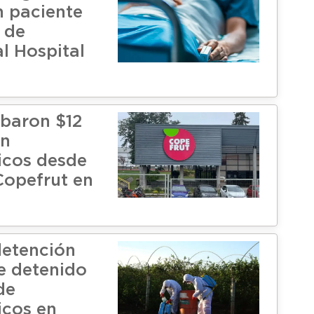
n paciente
 de
l Hospital
obaron $12
en
icos desde
opefrut en
etención
e detenido
de
cos en