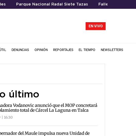
des
Parque Nacional Radal Siete Tazas
Fallecimiento
EN VIVO
ÚTIL
DENUNCIAS
OPINIÓN
REPORTAJES
EL TIEMPO
NEWSLETTERS
o último
adora Vodanovic anunció que el MOP concretará
lamiento total de Cárcel La Laguna en Talca
 | 16:30
ernador del Maule impulsa nueva Unidad de