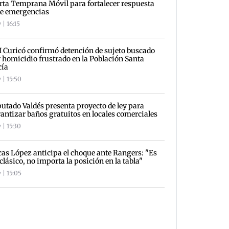
rta Temprana Móvil para fortalecer respuesta
te emergencias
 | 16:15
 Curicó confirmó detención de sujeto buscado
 homicidio frustrado en la Población Santa
cía
 | 15:50
utado Valdés presenta proyecto de ley para
antizar baños gratuitos en locales comerciales
 | 15:30
as López anticipa el choque ante Rangers: "Es
clásico, no importa la posición en la tabla"
 | 15:05