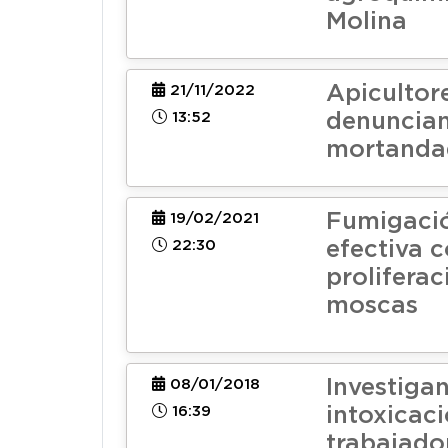
Molina
Apicultor
21/11/2022
13:52
denuncia
mortanda
Fumigació
19/02/2021
22:30
efectiva c
proliferac
moscas
Investiga
08/01/2018
16:39
intoxicac
trabajado