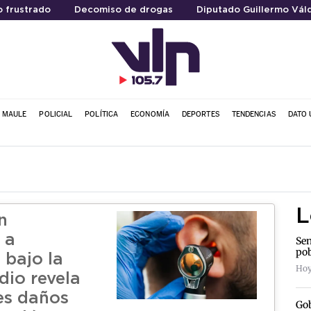
 frustrado
Decomiso de drogas
Diputado Guillermo Vál
L MAULE
POLICIAL
POLÍTICA
ECONOMÍA
DEPORTES
TENDENCIAS
DATO 
L
n
 a
Sen
pob
 bajo la
Hoy
dio revela
es daños
Gob