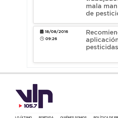
mala man
de pestic
Recomien
18/08/2016
09:26
aplicación
pesticida
LO ÚLTIMO
PORTADA
QUIÉNES SOMOS
POLÍTICA DE P