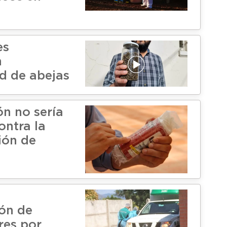
es
n
d de abejas
n no sería
ontra la
ión de
n
ión de
res por