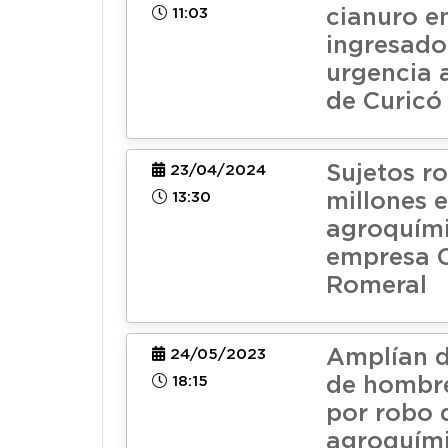
11:03
cianuro e
ingresado
urgencia a
de Curicó
Sujetos r
23/04/2024
13:30
millones 
agroquím
empresa C
Romeral
Amplían d
24/05/2023
18:15
de hombr
por robo 
agroquími