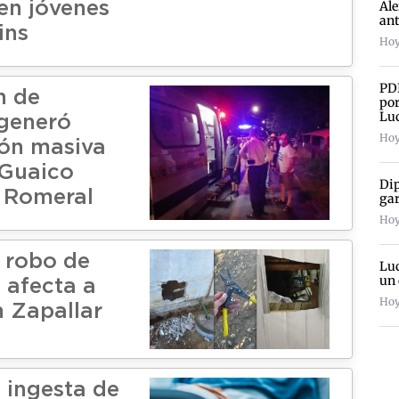
Ale
 en jóvenes
an
ins
Hoy
PDI
n de
por
Lu
generó
Hoy
ión masiva
 Guaico
Dip
 Romeral
gar
Hoy
o robo de
Luc
un 
 afecta a
Hoy
n Zapallar
 ingesta de