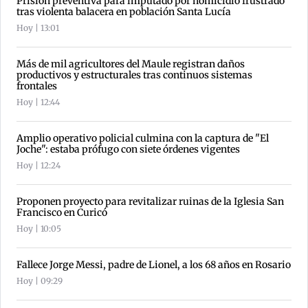
Prisión preventiva para imputado por homicidio frustrado
tras violenta balacera en población Santa Lucía
Hoy | 13:01
Más de mil agricultores del Maule registran daños
productivos y estructurales tras continuos sistemas
frontales
Hoy | 12:44
Amplio operativo policial culmina con la captura de "El
Joche": estaba prófugo con siete órdenes vigentes
Hoy | 12:24
Proponen proyecto para revitalizar ruinas de la Iglesia San
Francisco en Curicó
Hoy | 10:05
Fallece Jorge Messi, padre de Lionel, a los 68 años en Rosario
Hoy | 09:29