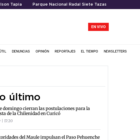
lson Tapia
Parque Nacional Radal Siete Tazas
EN VIVO
ÚTIL
DENUNCIAS
OPINIÓN
REPORTAJES
EL TIEMPO
NEWSLETTERS
o último
e domingo cierran las postulaciones para la
sta de la Chilenidad en Curicó
 | 17:20
oridades del Maule impulsan el Paso Pehuenche