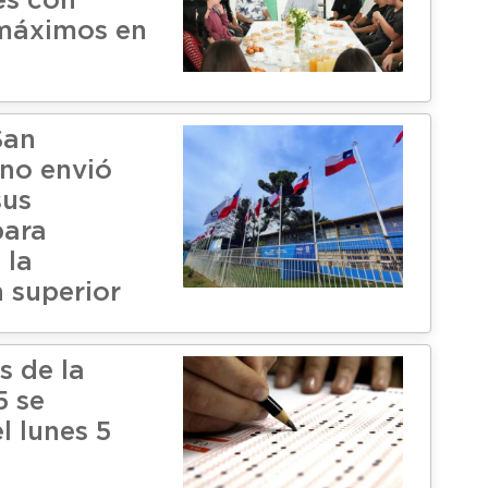
es con
máximos en
San
no envió
sus
para
 la
 superior
s de la
5 se
l lunes 5