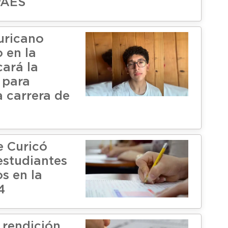
 PAES
uricano
 en la
ará la
 para
a carrera de
e Curicó
 estudiantes
s en la
4
rendición