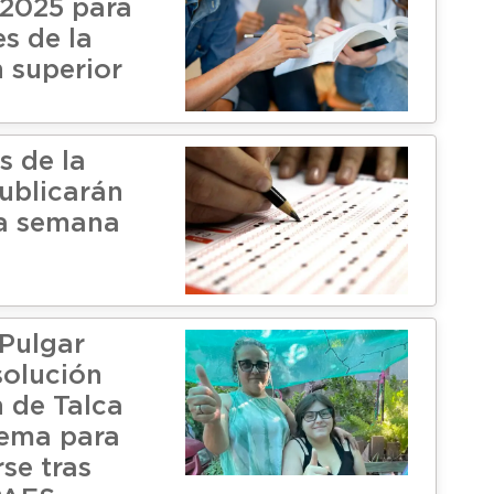
2025 para
s de la
 superior
s de la
ublicarán
ma semana
Pulgar
solución
n de Talca
lema para
se tras