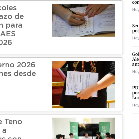
com
coles
Hoy
lazo de
n para
Sen
pob
 PAES
Hoy
026
Gob
Ale
an
erno 2026
Hoy
ones desde
PDI
por
Lu
Hoy
e Teno
 a