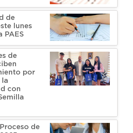
d de
este lunes
la PAES
es de
ciben
iento por
 la
ad con
Semilla
Proceso de