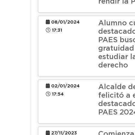
rendir la
Alumno c
08/01/2024
17:31
destacado
PAES busc
gratuidad
estudiar l
derecho
Alcalde d
02/01/2024
17:54
felicitó a
destacado
PAES 202
Comienza 
27/11/2023