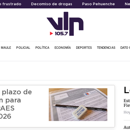
 frustrado
Decomiso de drogas
Paso Pehuenche
Ne
L MAULE
POLICIAL
POLÍTICA
ECONOMÍA
DEPORTES
TENDENCIAS
DATO 
L
 plazo de
n para
Est
Fie
 PAES
Hoy
026
Aut