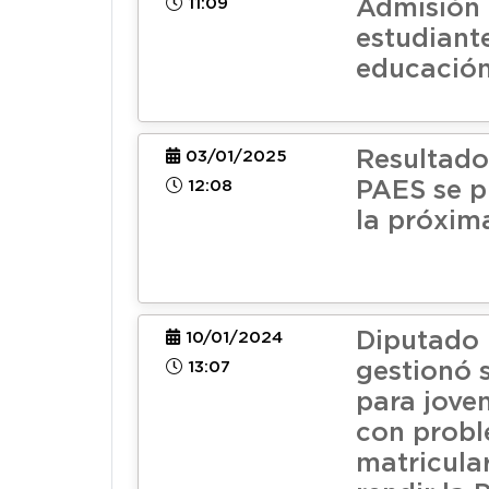
11:09
Admisión 
estudiante
educación
Resultado
03/01/2025
12:08
PAES se p
la próxi
Diputado 
10/01/2024
13:07
gestionó 
para jove
con prob
matricular