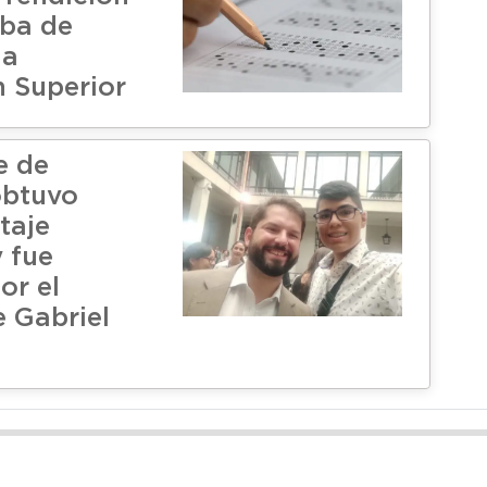
eba de
la
 Superior
e de
obtuvo
taje
y fue
or el
e Gabriel