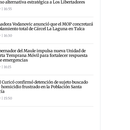
o alternativa estratégica a Los Libertadores
 | 16:55
adora Vodanovic anunció que el MOP concretará
lamiento total de Cárcel La Laguna en Talca
 | 16:30
ernador del Maule impulsa nueva Unidad de
rta Temprana Móvil para fortalecer respuesta
te emergencias
 | 16:15
 Curicó confirmó detención de sujeto buscado
 homicidio frustrado en la Población Santa
cía
 | 15:50