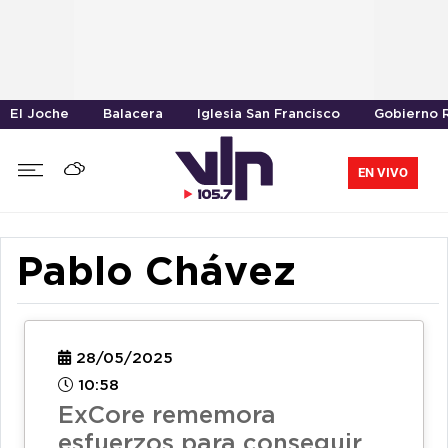
El Joche
Balacera
Iglesia San Francisco
Gobierno R
EN VIVO
Pablo Chávez
28/05/2025
10:58
ExCore rememora
esfuerzos para conseguir