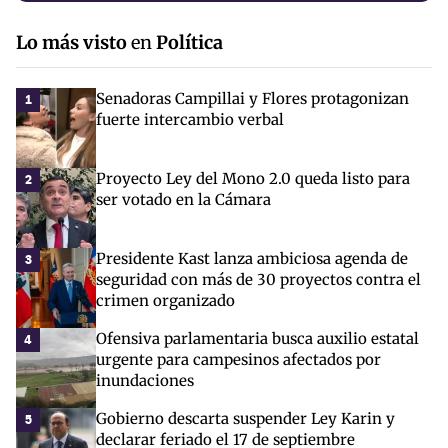
Lo más visto
en
Política
Senadoras Campillai y Flores protagonizan
1
fuerte intercambio verbal
Proyecto Ley del Mono 2.0 queda listo para
2
ser votado en la Cámara
Presidente Kast lanza ambiciosa agenda de
3
seguridad con más de 30 proyectos contra el
crimen organizado
Ofensiva parlamentaria busca auxilio estatal
4
urgente para campesinos afectados por
inundaciones
Gobierno descarta suspender Ley Karin y
5
declarar feriado el 17 de septiembre