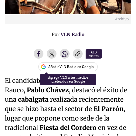
Archivo
Por
VLN Radio
613
visitas
Añadir VLN Radio en Google
El candidato por la alcaldía de
Rauco,
Pablo Chávez
, destacó el éxito de
una
cabalgata
realizada recientemente
que se hizo hasta el sector de
El Parrón
,
lugar que propone como sede de la
tradicional
Fiesta del Cordero
en vez de