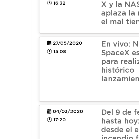
16:32
X y la NA
aplaza la
el mal ti
En vivo: 
27/05/2020
15:08
SpaceX es
para reali
histórico
lanzamie
Del 9 de f
04/03/2020
17:20
hasta hoy:
desde el e
incendio f