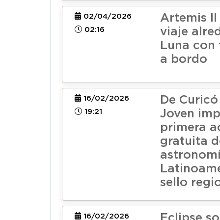
Artemis II
02/04/2026
02:16
viaje alre
Luna con 
a bordo
De Curicó
16/02/2026
19:21
Joven imp
primera 
gratuita d
astronomí
Latinoamé
sello regi
Eclipse so
16/02/2026