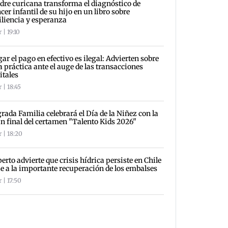
re curicana transforma el diagnóstico de
cer infantil de su hijo en un libro sobre
iliencia y esperanza
 | 19:10
ar el pago en efectivo es ilegal: Advierten sobre
a práctica ante el auge de las transacciones
itales
 | 18:45
rada Familia celebrará el Día de la Niñez con la
n final del certamen "Talento Kids 2026"
 | 18:20
erto advierte que crisis hídrica persiste en Chile
e a la importante recuperación de los embalses
 | 17:50