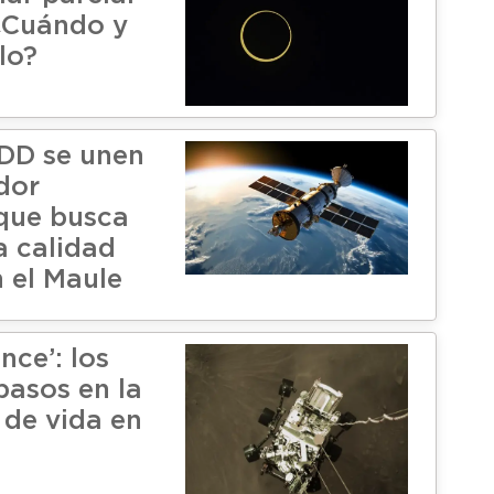
 ¿Cuándo y
lo?
DD se unen
dor
que busca
a calidad
n el Maule
nce’: los
pasos en la
de vida en