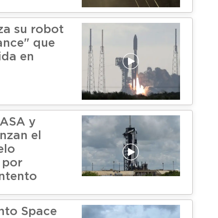
a su robot
ance" que
ida en
NASA y
nzan el
elo
 por
ntento
nto Space