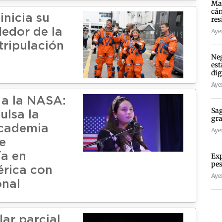
Mad
cán
 inicia su
res
dedor de la
Ayer
tripulación
Neg
est
dig
Ayer
 a la NASA:
Sag
ulsa la
gra
academia
Ayer
e
a en
Exp
pes
rica con
Ayer
onal
lar parcial