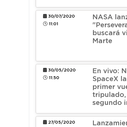
NASA lanz
30/07/2020
11:01
"Persever
buscará v
Marte
En vivo: 
30/05/2020
11:50
SpaceX la
primer vu
tripulado,
segundo i
Lanzamie
27/05/2020