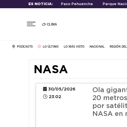
ES NOTICIA:
Paso Pehuenche
Parque Nacio
CLIMA
PODCASTS
LO ÚLTIMO
LO MÁS VISTO
NACIONAL
REGIÓN DE
NASA
Ola gigan
30/05/2026
23:02
20 metros
por satéli
NASA en 