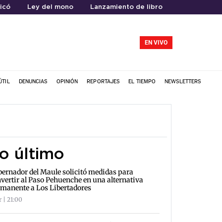
icó
Ley del mono
Lanzamiento de libro
EN VIVO
ÚTIL
DENUNCIAS
OPINIÓN
REPORTAJES
EL TIEMPO
NEWSLETTERS
o último
ernador del Maule solicitó medidas para
vertir al Paso Pehuenche en una alternativa
manente a Los Libertadores
r | 21:00