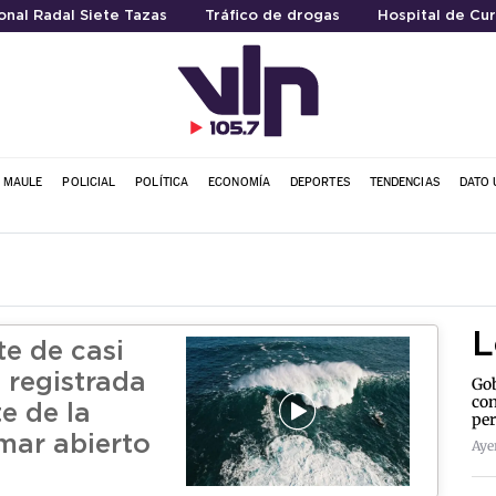
nal Radal Siete Tazas
Tráfico de drogas
Hospital de Cur
L MAULE
POLICIAL
POLÍTICA
ECONOMÍA
DEPORTES
TENDENCIAS
DATO 
L
te de casi
 registrada
Gob
con
te de la
per
mar abierto
Aye