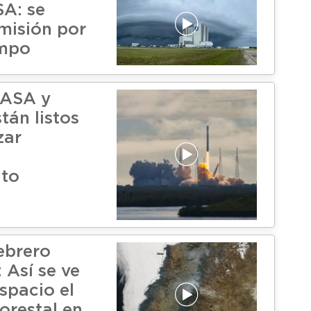
SA: se
 misión por
empo
NASA y
tán listos
zar
nto
ebrero
 Así se ve
spacio el
orestal en