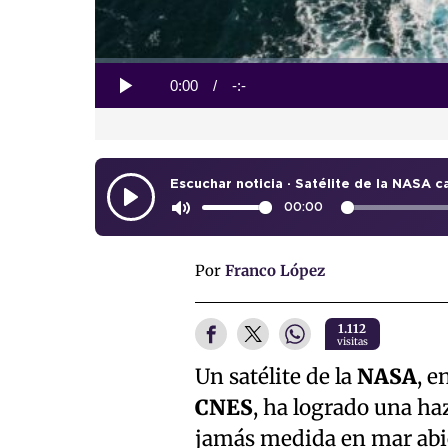
Loaded
:
0%
Current
0:00
/
Duration
-:-
Play
Time
00:00
Por
Franco López
1.112
visitas
Un satélite de la
NASA
, e
CNES
, ha logrado una haz
jamás medida en mar abie