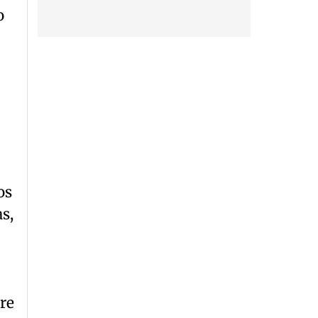
o
os
s,
re