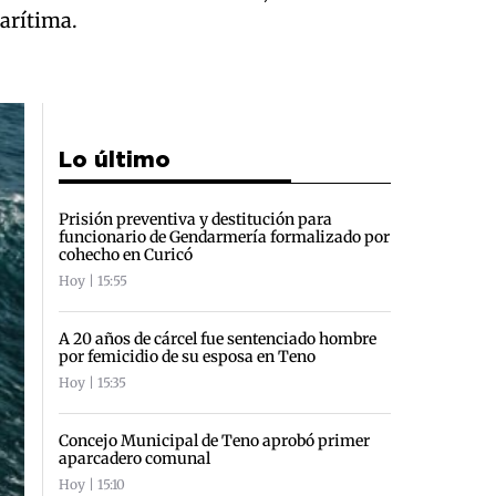
arítima.
Lo último
Prisión preventiva y destitución para
funcionario de Gendarmería formalizado por
cohecho en Curicó
Hoy | 15:55
A 20 años de cárcel fue sentenciado hombre
por femicidio de su esposa en Teno
Hoy | 15:35
Concejo Municipal de Teno aprobó primer
aparcadero comunal
Hoy | 15:10