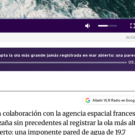
Mute
Fulls
Arch
05
Añadir VLN Radio en Goog
n colaboración con la agencia espacial france
aña sin precedentes al registrar la ola más al
rto: una imponente pared de agua de 19,7