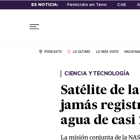
ES NOTICIA:
Femicidio en Teno
CAE
A
PODCASTS
LO ÚLTIMO
LO MÁS VISTO
NACIONA
CIENCIA Y TECNOLOGÍA
Satélite de 
jamás regist
agua de casi
La misión conjunta de la NASA