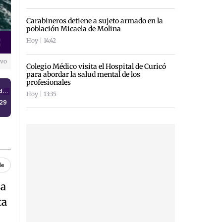
Carabineros detiene a sujeto armado en la
población Micaela de Molina
Hoy | 14:42
creen
ivo
Colegio Médico visita el Hospital de Curicó
para abordar la salud mental de los
profesionales
Escuchar noticia · Satélite de la NASA capta la ola más grande jamás registrada en mar abierto: una pared de agua de casi 20 metros
Hoy | 13:35
:29
le
sa
ta