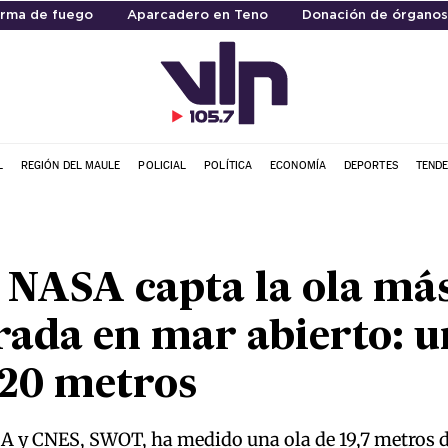
rma de fuego
Aparcadero en Teno
Donación de órganos
L
REGIÓN DEL MAULE
POLICIAL
POLÍTICA
ECONOMÍA
DEPORTES
TENDE
la NASA capta la ola má
rada en mar abierto: u
 20 metros
 y CNES, SWOT, ha medido una ola de 19,7 metros de 