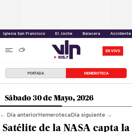
Iglesia San Francisco
El Joche
Balacera
Accidente 
EN VIVO
PORTADA
HEMEROTECA
Sábado 30 de Mayo, 2026
← Día anterior
Hemeroteca
Día siguiente →
Satélite de la NASA capta la