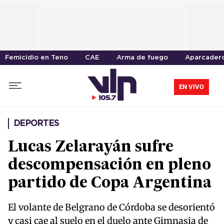
Femicidio en Teno
CAE
Arma de fuego
Aparcader
EN VIVO
DEPORTES
Lucas Zelarayán sufre
descompensación en pleno
partido de Copa Argentina
El volante de Belgrano de Córdoba se desorientó
y casi cae al suelo en el duelo ante Gimnasia de