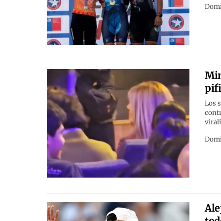
Domi
Min
pif
Los s
contr
viral
Domi
Ale
tod