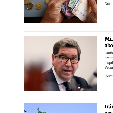
Domi
Min
abo
Danie
crec
inqui
Pehu
Domi
Irá