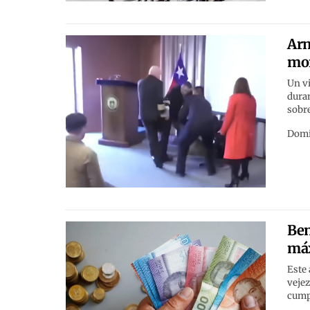
Arm
mor
Un vi
duran
sobr
Domi
Ben
máx
Este 
vejez
cumpl