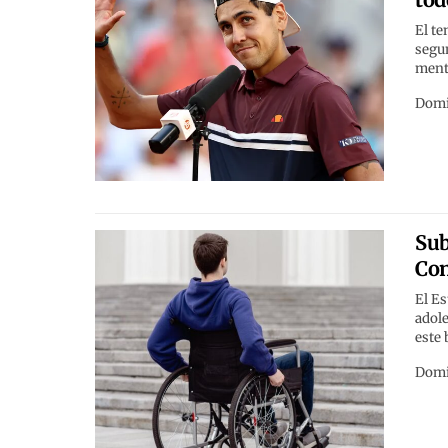
El te
segu
menta
Domi
Sub
Con
El Es
adole
este 
Domi