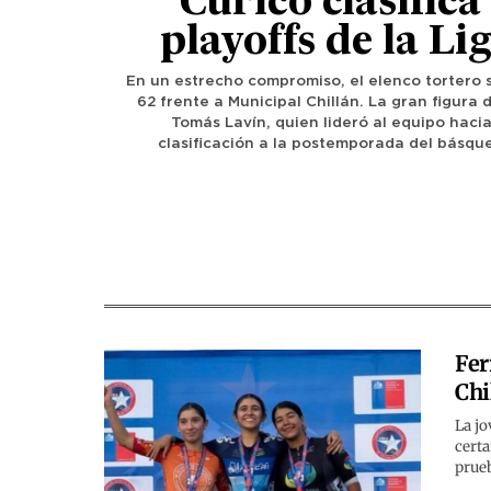
Curicó clasifica 
playoffs de la Li
En un estrecho compromiso, el elenco tortero 
62 frente a Municipal Chillán. La gran figura
Tomás Lavín, quien lideró al equipo haci
clasificación a la postemporada del básque
Fer
Chi
La jo
certa
prueb