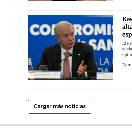
Kas
alt
esp
El Pr
adela
optim
Domi
Cargar más noticias