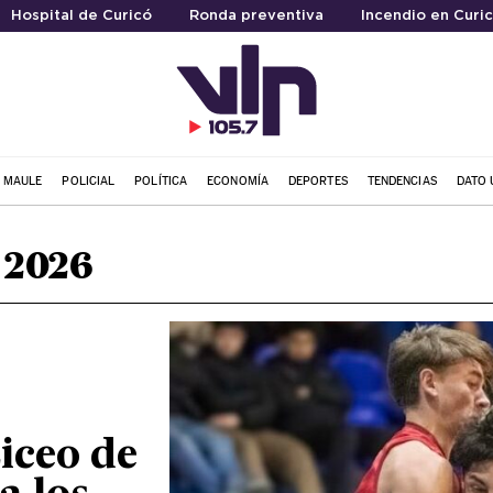
Hospital de Curicó
Ronda preventiva
Incendio en Curi
L MAULE
POLICIAL
POLÍTICA
ECONOMÍA
DEPORTES
TENDENCIAS
DATO 
 2026
Liceo de