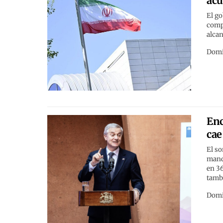
acu
El go
comp
alcan
Domi
Enc
cae
El so
manda
en 36
tambi
Domi