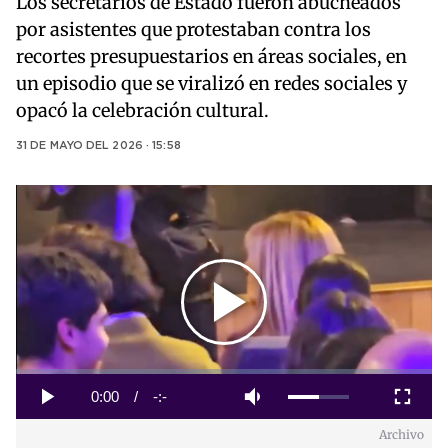
Los secretarios de Estado fueron abucheados
por asistentes que protestaban contra los
recortes presupuestarios en áreas sociales, en
un episodio que se viralizó en redes sociales y
opacó la celebración cultural.
31 DE MAYO DEL 2026 · 15:58
Play
Video
Loaded
:
0%
Current
0:00
/
Duration
-:-
Play
Mute
Fullscreen
Archivo
Time