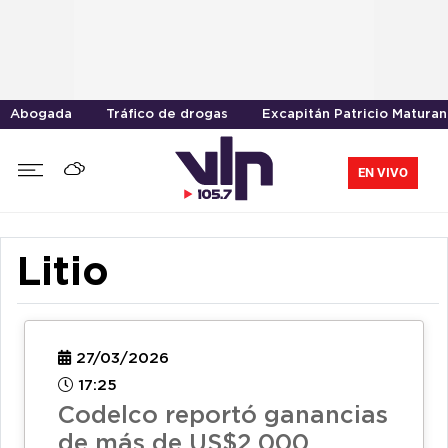
Abogada
Tráfico de drogas
Excapitán Patricio Maturan
EN VIVO
Litio
27/03/2026
17:25
Codelco reportó ganancias
de más de US$2.000