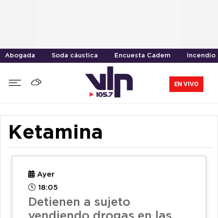
Abogada
Soda cáustica
Encuesta Cadem
Incendio
EN VIVO
Ketamina
Ayer
18:05
Detienen a sujeto
vendiendo drogas en las