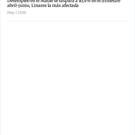
Desempleo en el Maule se dispara a 10,4% en el trimestre
abril-junio, Linares la más afectada
Hoy | 13:30