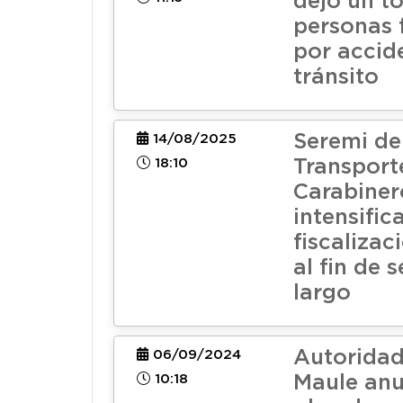
dejó un to
personas 
por accid
tránsito
Seremi de
14/08/2025
18:10
Transport
Carabiner
intensific
fiscalizac
al fin de
largo
Autoridad
06/09/2024
10:18
Maule anu