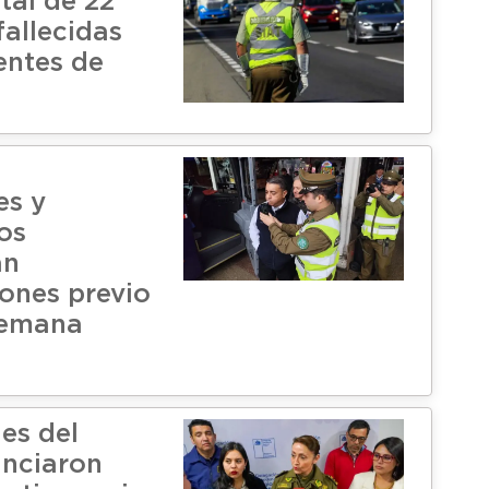
tal de 22
fallecidas
entes de
es y
os
an
iones previo
 semana
es del
nciaron