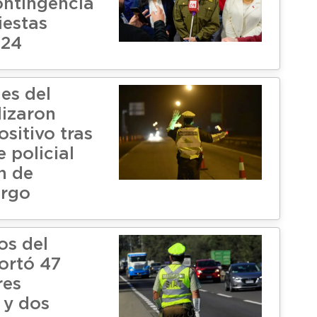
ontingencia
iestas
024
es del
lizaron
sitivo tras
 policial
n de
argo
os del
ortó 47
res
 y dos