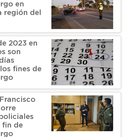
rgo en
a región del
de 2023 en
os son
días
 los fines de
argo
Francisco
corre
policiales
 fin de
argo