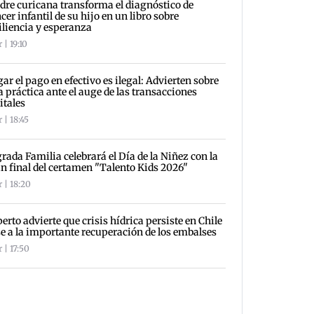
re curicana transforma el diagnóstico de
cer infantil de su hijo en un libro sobre
iliencia y esperanza
 | 19:10
ar el pago en efectivo es ilegal: Advierten sobre
a práctica ante el auge de las transacciones
itales
 | 18:45
rada Familia celebrará el Día de la Niñez con la
n final del certamen "Talento Kids 2026"
 | 18:20
erto advierte que crisis hídrica persiste en Chile
e a la importante recuperación de los embalses
 | 17:50