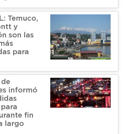
L: Temuco,
ntt y
n son las
 más
as para
 de
es informó
didas
 para
urante fin
 largo