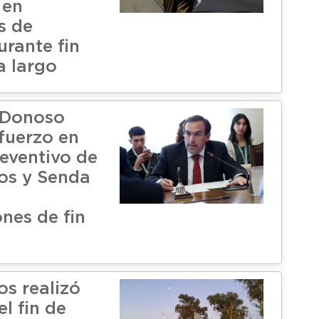
 en
s de
urante fin
 largo
 Donoso
efuerzo en
reventivo de
os y Senda
nes de fin
os realizó
l fin de