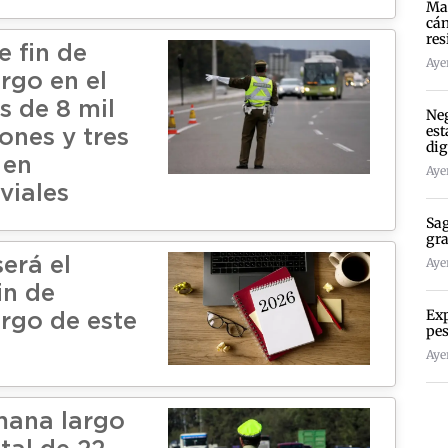
Mad
cán
res
e fin de
Ayer
rgo en el
s de 8 mil
Neg
est
iones y tres
dig
 en
Ayer
 viales
Sag
gra
erá el
Ayer
in de
Exp
rgo de este
pes
Ayer
mana largo