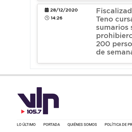
Fiscaliza
28/12/2020
14:26
Teno curs
sumarios 
prohibier
200 person
de seman
LO ÚLTIMO
PORTADA
QUIÉNES SOMOS
POLÍTICA DE P