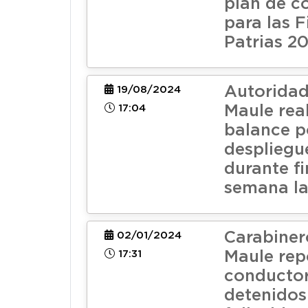
plan de c
para las F
Patrias 2
Autoridad
19/08/2024
17:04
Maule rea
balance po
despliegue
durante fi
semana l
Carabiner
02/01/2024
17:31
Maule rep
conducto
detenidos