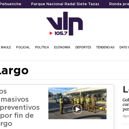
 Pehuenche
Parque Nacional Radal Siete Tazas
Ronda pre
L MAULE
POLICIAL
POLÍTICA
ECONOMÍA
DEPORTES
TENDENCIAS
DATO 
Largo
L
os
 masivos
Gob
con
 preventivos
per
por fin de
Aye
argo