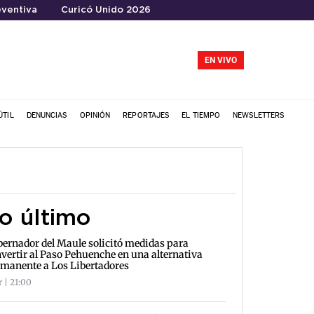
ventiva
Curicó Unido 2026
EN VIVO
ÚTIL
DENUNCIAS
OPINIÓN
REPORTAJES
EL TIEMPO
NEWSLETTERS
o último
ernador del Maule solicitó medidas para
vertir al Paso Pehuenche en una alternativa
manente a Los Libertadores
r | 21:00