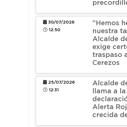
precordil
"Hemos h
30/07/2026
12:50
nuestra ta
Alcalde d
exige cer
traspaso 
Cerezos
Alcalde d
25/07/2026
12:31
llama a la
declaraci
Alerta Ro
crecida de