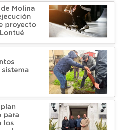
 de Molina
ejecución
de proyecto
 Lontué
ntos
l sistema
 plan
o para
 los