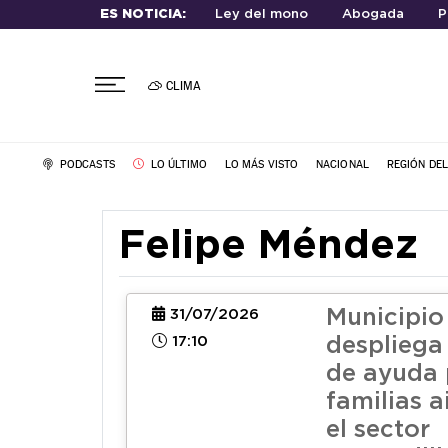
ES NOTICIA:
Ley del mono
Abogada
P
CLIMA
PODCASTS
LO ÚLTIMO
LO MÁS VISTO
NACIONAL
REGIÓN DE
Felipe Méndez
Municipio
31/07/2026
17:10
despliega
de ayuda 
familias a
el sector