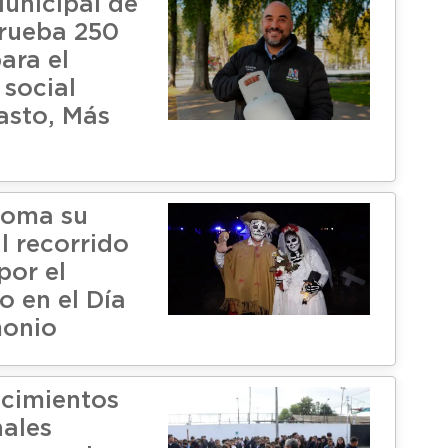
unicipal de
rueba 250
ara el
social
asto, Más
toma su
l recorrido
por el
o en el Día
monio
ecimientos
ales