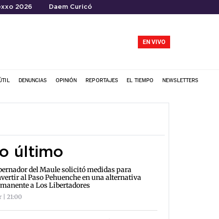
xxo 2026
Daem Curicó
EN VIVO
ÚTIL
DENUNCIAS
OPINIÓN
REPORTAJES
EL TIEMPO
NEWSLETTERS
o último
ernador del Maule solicitó medidas para
vertir al Paso Pehuenche en una alternativa
manente a Los Libertadores
r | 21:00