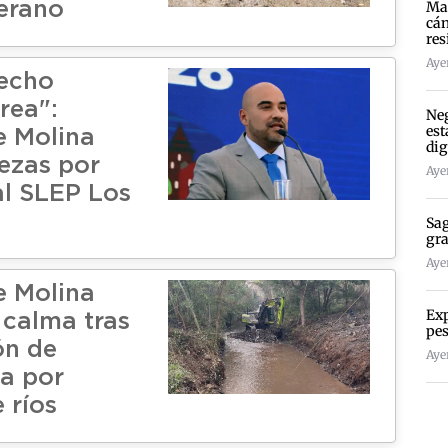
Mad
lerano
cán
res
Ayer
echo
rea":
Neg
est
e Molina
dig
tezas por
Ayer
al SLEP Los
Sag
gra
Ayer
e Molina
Exp
 calma tras
pes
ón de
Ayer
ja por
 ríos