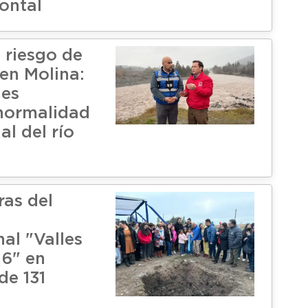
ontal
 riesgo de
en Molina:
des
normalidad
al del río
ras del
al "Valles
 6" en
de 131