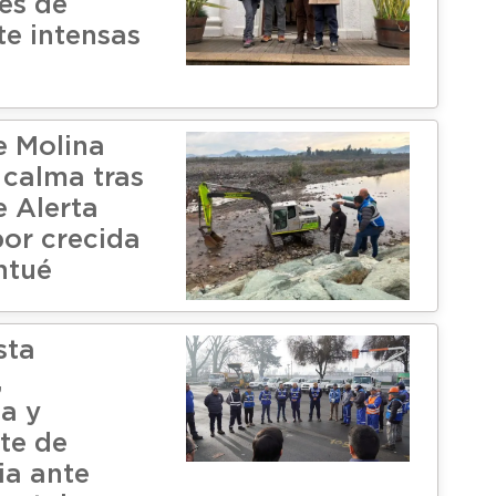
es de
te intensas
e Molina
 calma tras
e Alerta
por crecida
ntué
sta
,
a y
te de
a ante