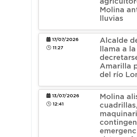
agricultor
Molina an
lluvias
Alcalde d
17/07/2026
11:27
llama a la
decretars
Amarilla 
del río Lo
Molina ali
13/07/2026
12:41
cuadrillas
maquinari
contingen
emergenci