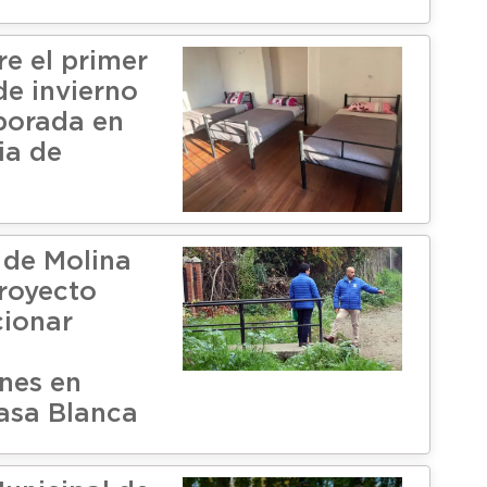
re el primer
de invierno
porada en
ia de
 de Molina
royecto
cionar
nes en
asa Blanca