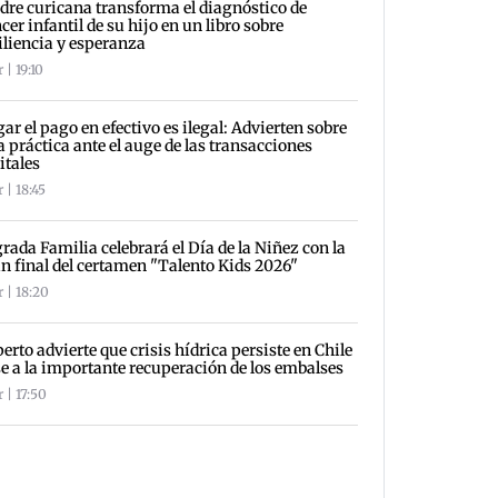
re curicana transforma el diagnóstico de
cer infantil de su hijo en un libro sobre
iliencia y esperanza
 | 19:10
ar el pago en efectivo es ilegal: Advierten sobre
a práctica ante el auge de las transacciones
itales
 | 18:45
rada Familia celebrará el Día de la Niñez con la
n final del certamen "Talento Kids 2026"
 | 18:20
erto advierte que crisis hídrica persiste en Chile
e a la importante recuperación de los embalses
 | 17:50