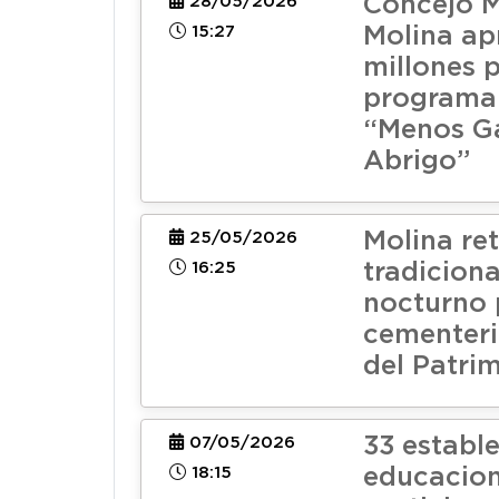
Concejo M
28/05/2026
15:27
Molina ap
millones p
programa 
“Menos G
Abrigo”
Molina re
25/05/2026
16:25
tradiciona
nocturno 
cementeri
del Patri
33 establ
07/05/2026
18:15
educacion