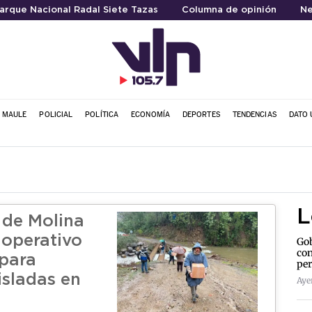
arque Nacional Radal Siete Tazas
Columna de opinión
Ne
L MAULE
POLICIAL
POLÍTICA
ECONOMÍA
DEPORTES
TENDENCIAS
DATO 
L
 de Molina
 operativo
Gob
con
para
per
isladas en
Aye