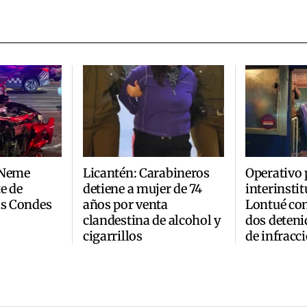
 Neme
Licantén: Carabineros
Operativo 
e de
detiene a mujer de 74
interinsti
as Condes
años por venta
Lontué co
clandestina de alcohol y
dos deteni
cigarrillos
de infracc