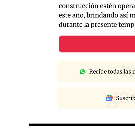
construcción estén operat
este año, brindando así 
durante la presente temp
w
Recibe todas las n
go
Suscrí