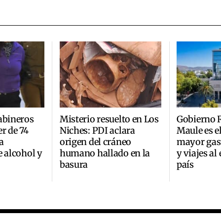
abineros
Misterio resuelto en Los
Gobierno R
r de 74
Niches: PDI aclara
Maule es e
a
origen del cráneo
mayor gast
e alcohol y
humano hallado en la
y viajes al
basura
país