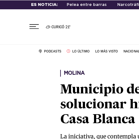
ES NOTICIA:
Pelea entre barras
Narcotráf
CURICÓ
21°
PODCASTS
LO ÚLTIMO
LO MÁS VISTO
NACIONA
MOLINA
Municipio d
solucionar h
Casa Blanca
La iniciativa, que contempla 