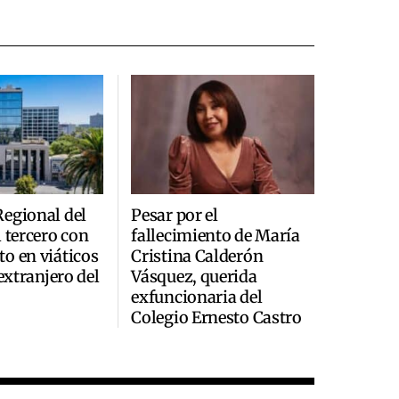
egional del
Pesar por el
l tercero con
fallecimiento de María
o en viáticos
Cristina Calderón
 extranjero del
Vásquez, querida
exfuncionaria del
Colegio Ernesto Castro