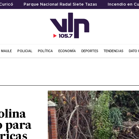
Curicó
Parque Nacional Radal Siete Tazas
Incendio en Cu
L MAULE
POLICIAL
POLÍTICA
ECONOMÍA
DEPORTES
TENDENCIAS
DATO 
olina
o para
ricas