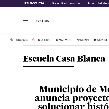
ES NOTICIA:
Paso Pehuenche
Hospital de 
CLIMA
PODCASTS
LO ÚLTIMO
LO MÁS VISTO
NACIONAL
REGIÓN DE
Escuela Casa Blanca
Municipio de M
anuncia proyect
solucionar histó