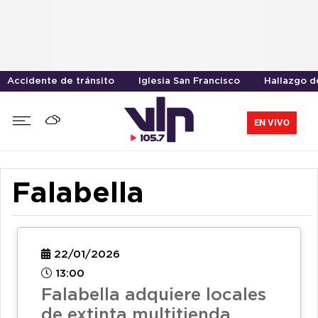
Accidente de tránsito
Iglesia San Francisco
Hallazgo d
EN VIVO
Falabella
22/01/2026
13:00
Falabella adquiere locales
de extinta multitienda