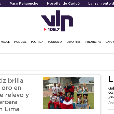
s
Paso Pehuenche
Hospital de Curicó
Lanzamiento d
L MAULE
POLICIAL
POLÍTICA
ECONOMÍA
DEPORTES
TENDENCIAS
DATO 
L
iz brilla
 oro en
Gob
con
e relevo y
per
ercera
Aye
n Lima