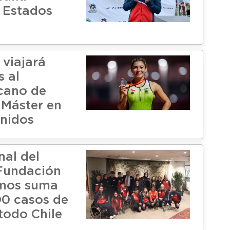
 Estados
 viajará
s al
cano de
 Máster en
nidos
nal del
Fundación
mos suma
0 casos de
todo Chile