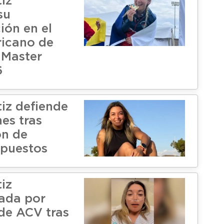
iz
su
ión en el
icano de
 Master
6
tiz defiende
es tras
ón de
puestos
iz
zada por
de ACV tras