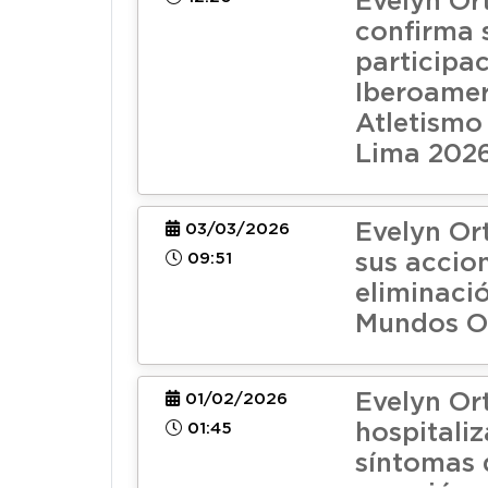
Evelyn Ort
confirma 
participac
Iberoamer
Atletismo
Lima 202
Evelyn Or
03/03/2026
09:51
sus accion
eliminaci
Mundos O
Evelyn Ort
01/02/2026
01:45
hospitali
síntomas 