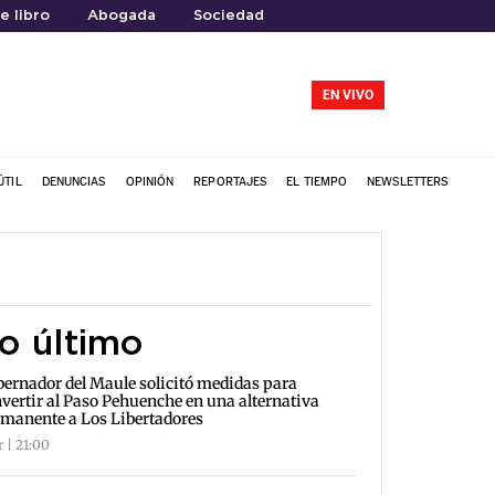
e libro
Abogada
Sociedad
EN VIVO
ÚTIL
DENUNCIAS
OPINIÓN
REPORTAJES
EL TIEMPO
NEWSLETTERS
o último
ernador del Maule solicitó medidas para
vertir al Paso Pehuenche en una alternativa
manente a Los Libertadores
r | 21:00