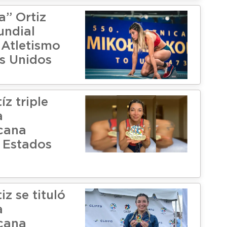
a” Ortiz
undial
 Atletismo
s Unidos
íz triple
a
cana
 Estados
iz se tituló
a
cana