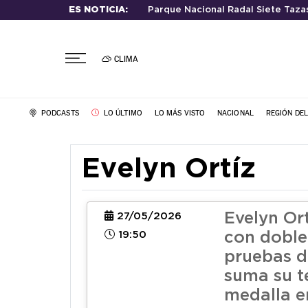
ES NOTICIA:
Parque Nacional Radal Siete Taza
CLIMA
PODCASTS
LO ÚLTIMO
LO MÁS VISTO
NACIONAL
REGIÓN DE
Evelyn Ortíz
Evelyn Ort
27/05/2026
19:50
con doble
pruebas d
suma su t
medalla e