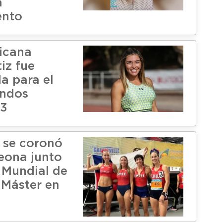
a
nto
ricana
iz fue
a para el
undos
 3
 se coronó
eona junto
n Mundial de
 Máster en