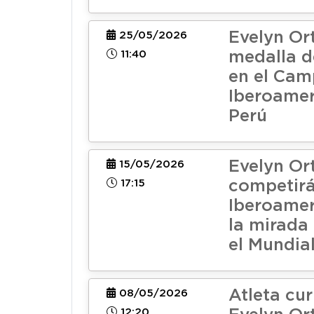
Evelyn Ort
25/05/2026
11:40
medalla d
en el Ca
Iberoamer
Perú
Evelyn Ort
15/05/2026
17:15
competirá
Iberoamer
la mirada
el Mundia
Atleta cu
08/05/2026
12:20