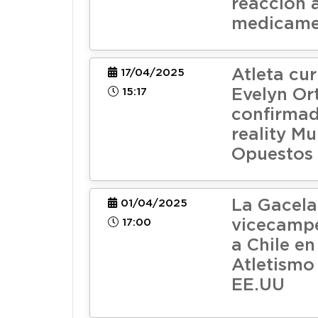
reacción 
medicame
Atleta cu
17/04/2025
15:17
Evelyn Ort
confirmad
reality M
Opuestos
La Gacela
01/04/2025
17:00
vicecamp
a Chile e
Atletismo
EE.UU