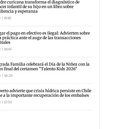
re curicana transforma el diagnóstico de
cer infantil de su hijo en un libro sobre
iliencia y esperanza
 | 19:10
ar el pago en efectivo es ilegal: Advierten sobre
a práctica ante el auge de las transacciones
itales
 | 18:45
rada Familia celebrará el Día de la Niñez con la
n final del certamen "Talento Kids 2026"
 | 18:20
erto advierte que crisis hídrica persiste en Chile
e a la importante recuperación de los embalses
 | 17:50