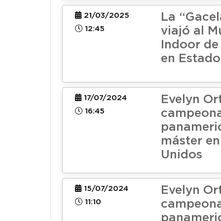
La “Gacel
21/03/2025
12:45
viajó al M
Indoor de
en Estado
Evelyn Ort
17/07/2024
16:45
campeon
panameri
máster en
Unidos
Evelyn Ort
15/07/2024
11:10
campeon
panameri