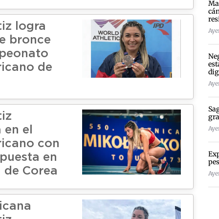
Mad
cán
res
iz logra
Ayer
e bronce
mpeonato
Neg
est
icano de
dig
Ayer
Sag
iz
gra
 en el
Ayer
icano con
Exp
 puesta en
pes
l de Corea
Ayer
ricana