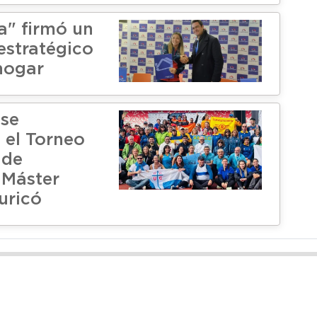
a" firmó un
estratégico
hogar
 se
 el Torneo
 de
 Máster
uricó