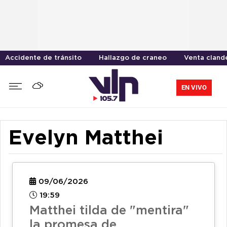
Accidente de tránsito
Hallazgo de craneo
Venta cland
EN VIVO
Evelyn Matthei
09/06/2026
19:59
Matthei tilda de "mentira"
la promesa de