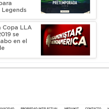
para
f Legends
la Copa LLA
2019 se
cabo en el
le
RIVACIDAD
PROPIEDAD INTELECTUAL
MEDIAKIT
CONTACTO