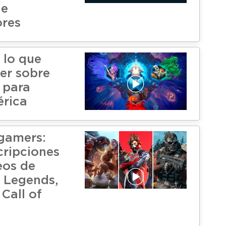
de
ores
 lo que
er sobre
s para
rica
gamers:
cripciones
eos de
 Legends,
 Call of