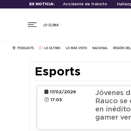
ES NOTICIA:
Accidente de tránsito
Hallaz
CLIMA
PODCASTS
LO ÚLTIMO
LO MÁS VISTO
NACIONAL
REGIÓN DE
Esports
Jóvenes d
17/02/2026
17:05
Rauco se 
en inédit
gamer ve