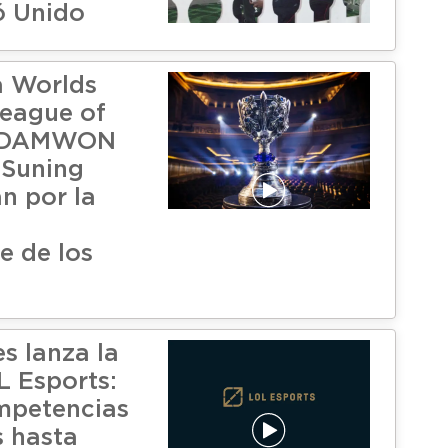
ó Unido
a Worlds
eague of
: DAMWON
 Suning
n por la
e de los
s lanza la
 Esports:
mpetencias
s hasta