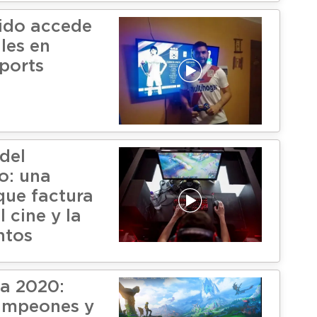
ido accede
les en
ports
del
o: una
que factura
 cine y la
ntos
a 2020:
ampeones y