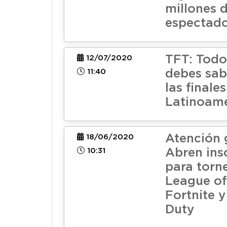
millones 
espectad
TFT: Todo
12/07/2020
11:40
debes sab
las finale
Latinoamé
Atención 
18/06/2020
10:31
Abren ins
para torn
League of
Fortnite y
Duty