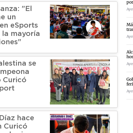
por
anza: "El
Ayer
ne un
Más
 en eSports
tra
a la mayoría
Ayer
iones"
Alc
hos
lestina se
Ayer
ampeona
Gob
o Curicó
fer
port
Ayer
Díaz hace
n Curicó