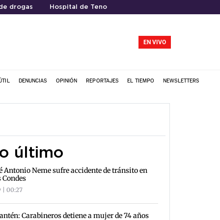
de drogas
Hospital de Teno
EN VIVO
ÚTIL
DENUNCIAS
OPINIÓN
REPORTAJES
EL TIEMPO
NEWSLETTERS
o último
é Antonio Neme sufre accidente de tránsito en
s Condes
 | 00:27
antén: Carabineros detiene a mujer de 74 años