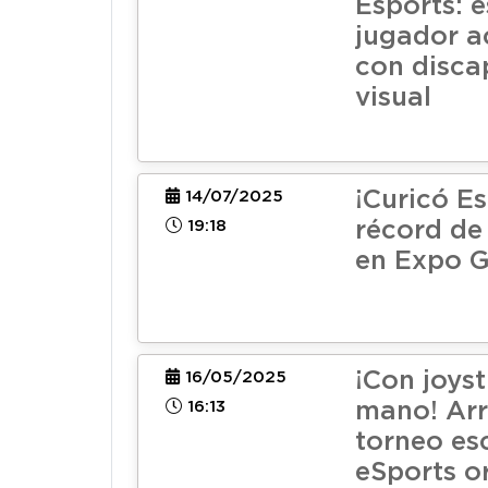
Esports: e
jugador 
con disca
visual
¡Curicó Es
14/07/2025
19:18
récord de
en Expo 
¡Con joyst
16/05/2025
16:13
mano! Arr
torneo es
eSports o