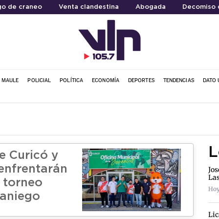
go de craneo
Venta clandestina
Abogada
Decomiso 
L MAULE
POLICIAL
POLÍTICA
ECONOMÍA
DEPORTES
TENDENCIAS
DATO 
L
e Curicó y
enfrentarán
Jos
La
o torneo
Hoy
raniego
Lic