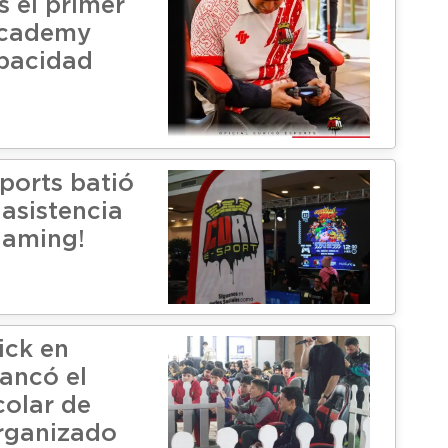
s el primer
academy
pacidad
ports batió
 asistencia
Gaming!
ick en
ancó el
colar de
rganizado