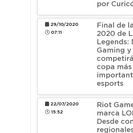
por Curic
Final de l
29/10/2020
07:11
2020 de L
Legends
Gaming y
competirá
copa más
important
esports
Riot Game
22/07/2020
15:52
marca LOL
Desde co
regionale