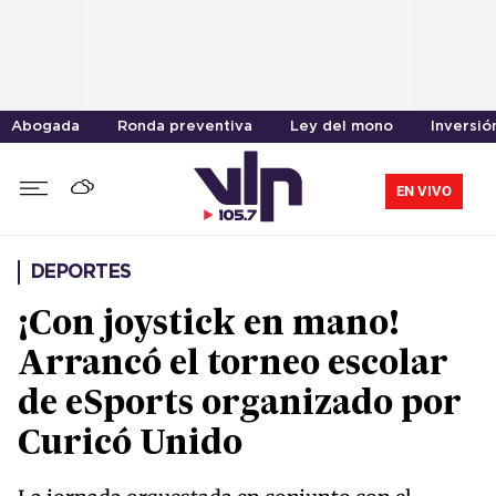
Abogada
Ronda preventiva
Ley del mono
Inversió
EN VIVO
DEPORTES
¡Con joystick en mano!
Arrancó el torneo escolar
de eSports organizado por
Curicó Unido