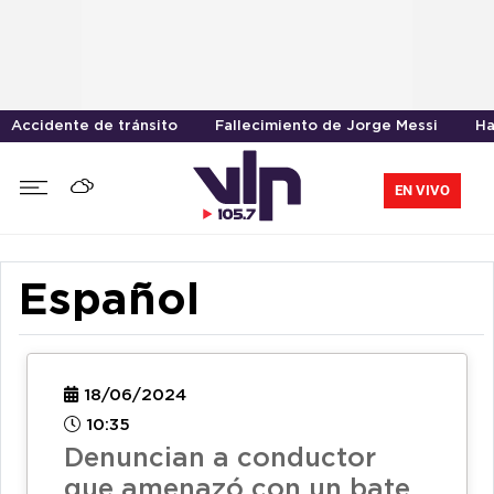
Accidente de tránsito
Fallecimiento de Jorge Messi
Ha
EN VIVO
Español
18/06/2024
10:35
Denuncian a conductor
que amenazó con un bate