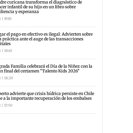
re curicana transforma el diagnóstico de
cer infantil de su hijo en un libro sobre
iliencia y esperanza
 | 19:10
ar el pago en efectivo es ilegal: Advierten sobre
a práctica ante el auge de las transacciones
itales
 | 18:45
rada Familia celebrará el Día de la Niñez con la
n final del certamen "Talento Kids 2026"
 | 18:20
erto advierte que crisis hídrica persiste en Chile
e a la importante recuperación de los embalses
 | 17:50