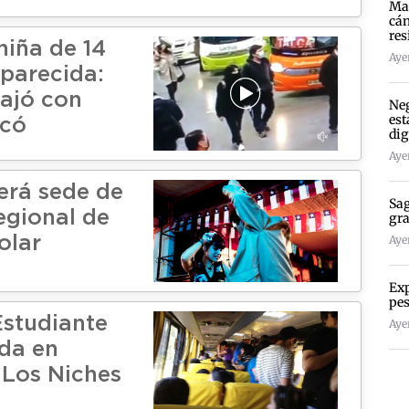
Mad
cán
res
niña de 14
Ayer
parecida:
ajó con
Neg
est
icó
dig
Ayer
erá sede de
Sag
egional de
gra
Ayer
olar
Exp
pes
studiante
Ayer
da en
 Los Niches