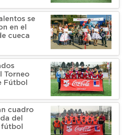
alentos se
on en el
de cueca
ados
l Torneo
e Fútbol
an cuadro
da del
 fútbol