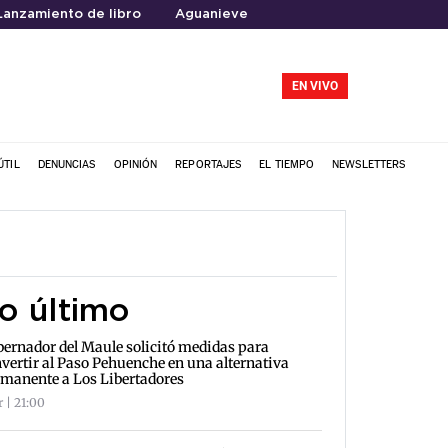
Lanzamiento de libro
Aguanieve
EN VIVO
ÚTIL
DENUNCIAS
OPINIÓN
REPORTAJES
EL TIEMPO
NEWSLETTERS
o último
ernador del Maule solicitó medidas para
vertir al Paso Pehuenche en una alternativa
manente a Los Libertadores
r | 21:00