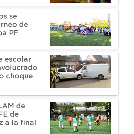
os se
orneo de
pa PF
e escolar
involucrado
to choque
LAM de
RFE de
 a la final