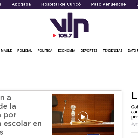
s
Abogada
Hospital de Curicó
Paso Pehuenche
L MAULE
POLICIAL
POLÍTICA
ECONOMÍA
DEPORTES
TENDENCIAS
DATO 
L
n a
de la
Gob
con
 por
per
a escolar en
Aye
s