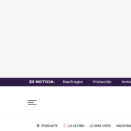
ES NOTICIA:
Naufragio
Violación
Arma
PODCASTS
LO ÚLTIMO
LO MÁS VISTO
NACIONA