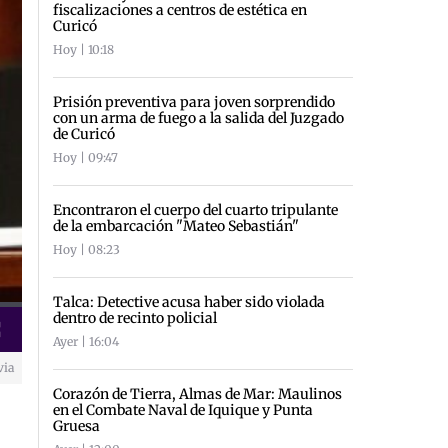
fiscalizaciones a centros de estética en
Curicó
Hoy | 10:18
Prisión preventiva para joven sorprendido
con un arma de fuego a la salida del Juzgado
de Curicó
Hoy | 09:47
Encontraron el cuerpo del cuarto tripulante
de la embarcación "Mateo Sebastián"
Hoy | 08:23
Talca: Detective acusa haber sido violada
dentro de recinto policial
creen
Ayer | 16:04
via
Corazón de Tierra, Almas de Mar: Maulinos
en el Combate Naval de Iquique y Punta
Gruesa