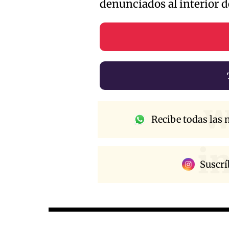
denunciados al interior d
w
Recibe todas las n
i
Suscrí