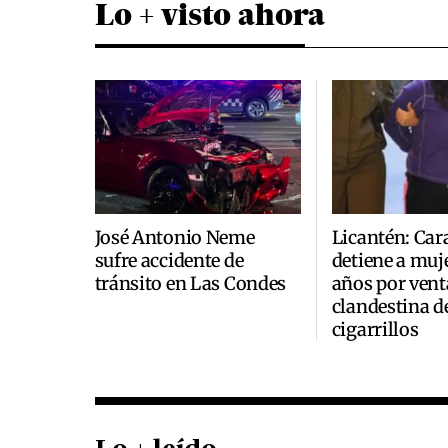
Lo + visto ahora
José Antonio Neme
Licantén: Car
sufre accidente de
detiene a muje
tránsito en Las Condes
años por vent
clandestina d
cigarrillos