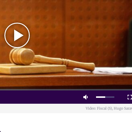
Play
Video
Mute
Fulls
Video: Fiscal (S), Hugo Sara
a