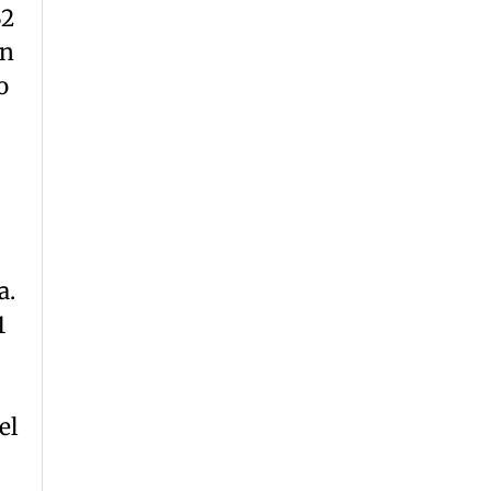
32
ón
o
a.
1
el