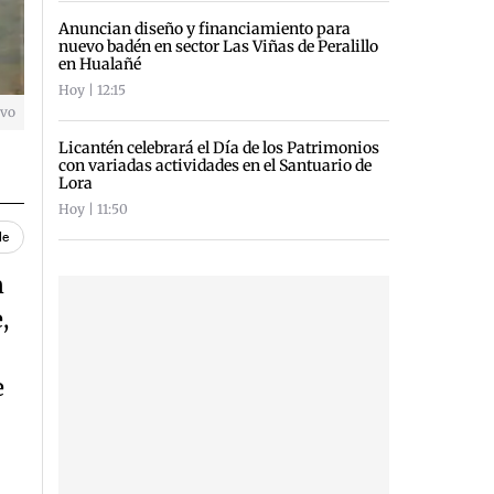
Anuncian diseño y financiamiento para
nuevo badén en sector Las Viñas de Peralillo
en Hualañé
Hoy | 12:15
ivo
Licantén celebrará el Día de los Patrimonios
con variadas actividades en el Santuario de
Lora
Hoy | 11:50
le
n
,
e