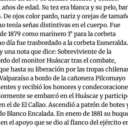
 años de edad. Su tez era blanca y su pelo, ba
o. De ojos color pardo, nariz y orejas de tamañ
no tenía señas distintivas en el cuerpo. Fue
de 1879 como marinero 1° para la corbeta
o día fue trasbordado a la corbeta Esmeralda.
y una nota que dice: Sobreviviente de la
rdo del monitor Huáscar tras el combate,
ue hasta su liberación por las tropas chilenas
 Valparaíso a bordo de la cañonera Pilcomayo
vientes y recibió los honores y condecoracione
iormente se embarcó en el Huáscar y particip
n el de El Callao. Ascendió a patrón de botes 
do Blanco Encalada. En enero de 1881 su buqu
n el apoyo que se dio al flanco del ejército e