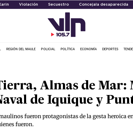
Karin
Violación
Secuestro
Concejala desaparecida
L
REGIÓN DEL MAULE
POLICIAL
POLÍTICA
ECONOMÍA
DEPORTES
TENDE
Tierra, Almas de Mar: 
aval de Iquique y Pun
 maulinos fueron protagonistas de la gesta heroica en
uienes fueron.