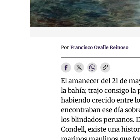
Por
Francisco Ovalle Reinoso
El amanecer del 21 de may
la bahía; trajo consigo l
habiendo crecido entre lo
encontraban ese día sobr
los blindados peruanos. D
Condell, existe una histor
marinos maulinos que for