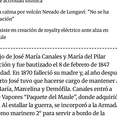
e actividad sísmica
a calma por volcán Nevado de Longaví: "No se ha
ación"
ste en creación de royalty eléctrico ante alza en
ule
jo de José María Canales y María del Pilar
ión y fue bautizado el 8 de febrero de 1847
ad. En 1870 falleció su madre y, al año desp
rto José tuvo que hacerse cargo de mantener 
aría, Marcelina y Demófila. Canales entró a
e Vapores “Paquete del Maule”, donde adquiri
Al estallar la guerra, se incorporó a la Armad
como marinero 2° para servir a bordo de la