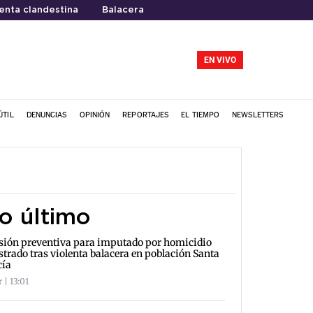
enta clandestina
Balacera
EN VIVO
ÚTIL
DENUNCIAS
OPINIÓN
REPORTAJES
EL TIEMPO
NEWSLETTERS
o último
sión preventiva para imputado por homicidio
strado tras violenta balacera en población Santa
cía
 | 13:01