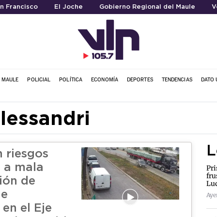
an Francisco
El Joche
Gobierno Regional del Maule
V
L MAULE
POLICIAL
POLÍTICA
ECONOMÍA
DEPORTES
TENDENCIAS
DATO 
Alessandri
L
 riesgos
 a mala
Pri
fru
ión de
Lu
de
Ayer
en el Eje