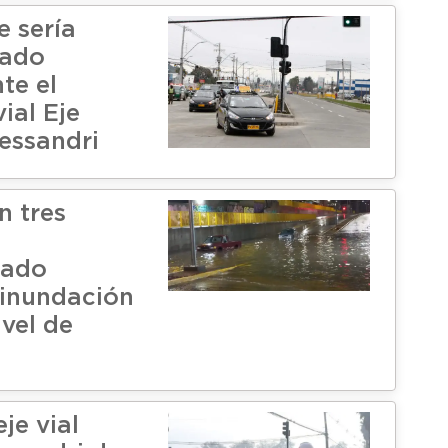
e sería
nado
te el
ial Eje
lessandri
n tres
lado
inundación
vel de
je vial