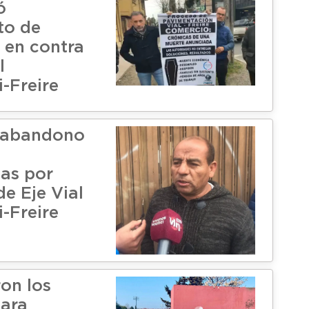
ó
to de
 en contra
l
-Freire
 abandono
as por
e Eje Vial
-Freire
on los
para