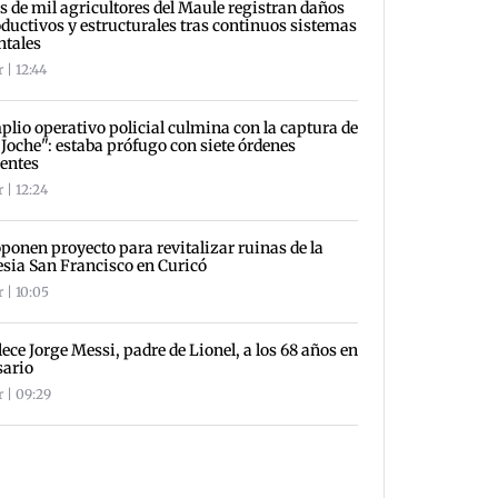
 de mil agricultores del Maule registran daños
ductivos y estructurales tras continuos sistemas
ntales
 | 12:44
lio operativo policial culmina con la captura de
 Joche": estaba prófugo con siete órdenes
entes
 | 12:24
ponen proyecto para revitalizar ruinas de la
esia San Francisco en Curicó
 | 10:05
lece Jorge Messi, padre de Lionel, a los 68 años en
sario
r | 09:29