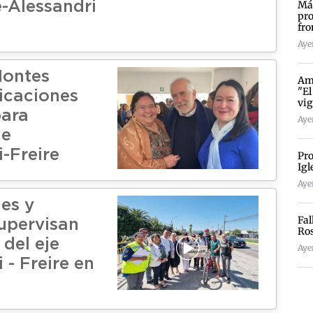
Más
e-Alessandri
pro
fro
Ayer
Montes
Amp
"El
dicaciones
vig
para
Ayer
je
-Freire
Pro
Igl
Ayer
es y
Fal
supervisan
Ro
del eje
Aye
 - Freire en