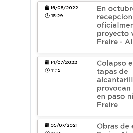
En octubr
16/08/2022
15:29
recepcio
oficialmen
proyecto v
Freire - A
Colapso e
14/07/2022
11:15
tapas de
alcantaril
provocan 
en paso ni
Freire
Obras de e
05/07/2021