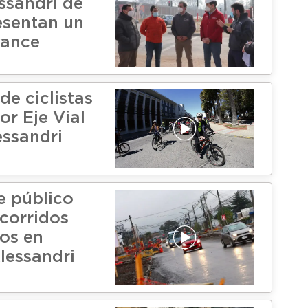
ssandri de
esentan un
vance
de ciclistas
or Eje Vial
essandri
e público
corridos
jos en
lessandri