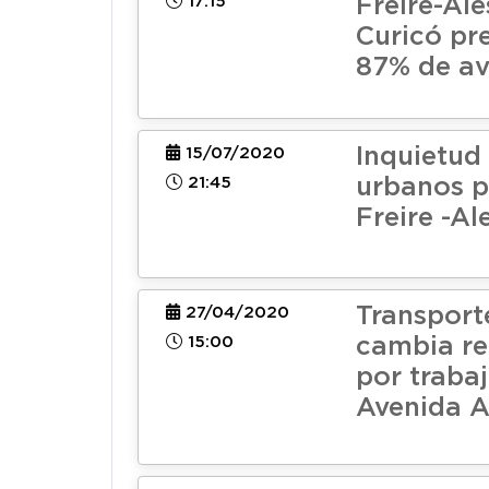
17:15
Freire-Ale
Curicó pr
87% de a
Inquietud 
15/07/2020
21:45
urbanos p
Freire -Al
Transport
27/04/2020
15:00
cambia re
por traba
Avenida A