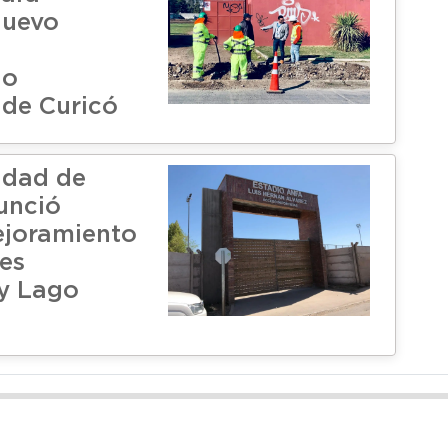
nuevo
io
 de Curicó
idad de
unció
ejoramiento
les
y Lago