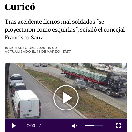
Curicó
Tras accidente fierros mal soldados "se
proyectaron como esquirlas", señaló el concejal
Francisco Sanz.
18 DE MARZO DEL 2025 · 13:00
ACTUALIZADO EL
18 DE MARZO · 13:37
Play
Video
Loaded
:
0%
Current
0:00
/
Duration
-:-
Play
Mute
Fullscreen