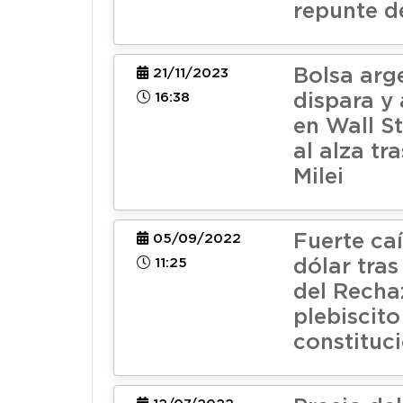
repunte d
Bolsa arg
21/11/2023
16:38
dispara y
en Wall St
al alza tr
Milei
Fuerte ca
05/09/2022
11:25
dólar tras
del Recha
plebiscito
constituc