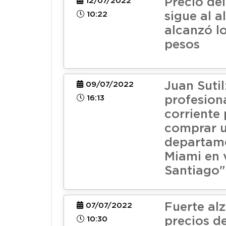
Precio del
12/07/2022
10:22
sigue al a
alcanzó lo
pesos
Juan Sutil
09/07/2022
16:13
profesion
corriente
comprar 
departam
Miami en 
Santiago"
Fuerte al
07/07/2022
10:30
precios d