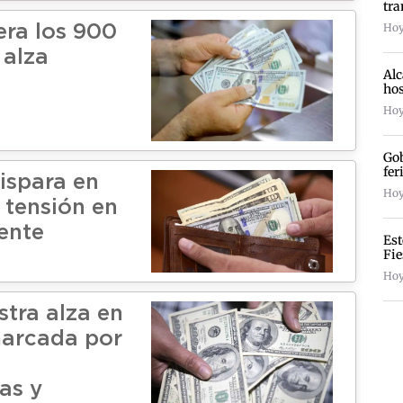
tra
Hoy
era los 900
 alza
Alc
hos
Hoy
Gob
fer
dispara en
Hoy 
 tensión en
ente
Est
Fie
Hoy
stra alza en
marcada por
as y