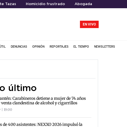
te Tazas
Homicidio frustrado
Abogada
EN VIVO
ÚTIL
DENUNCIAS
OPINIÓN
REPORTAJES
EL TIEMPO
NEWSLETTERS
o último
antén: Carabineros detiene a mujer de 74 años
 venta clandestina de alcohol y cigarrillos
 | 19:00
 de 400 asistentes: NEXXO 2026 impulsó la