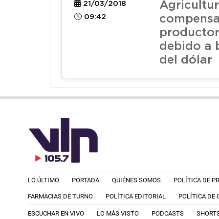
Agricultu
21/03/2018
09:42
compensa
productor
debido a 
del dólar
LO ÚLTIMO
PORTADA
QUIÉNES SOMOS
POLÍTICA DE P
FARMACIAS DE TURNO
POLÍTICA EDITORIAL
POLÍTICA DE
ESCUCHAR EN VIVO
LO MÁS VISTO
PODCASTS
SHORT