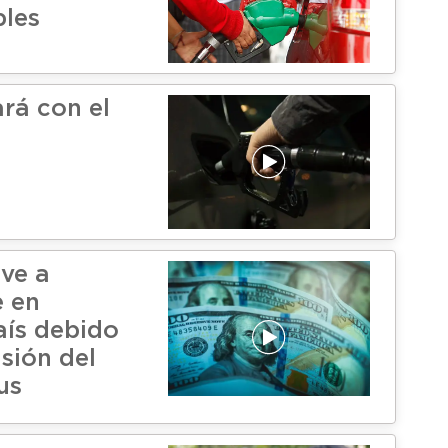
les
rá con el
lve a
e en
aís debido
sión del
us