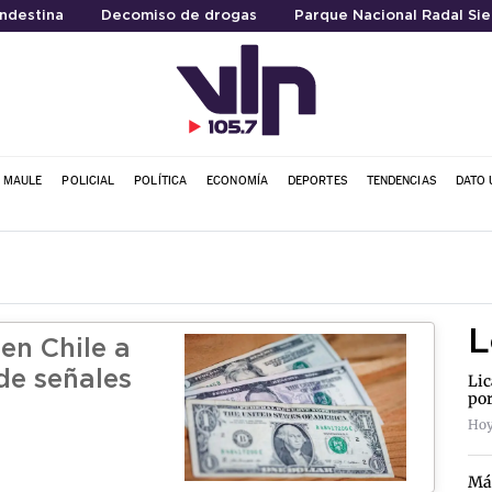
ndestina
Decomiso de drogas
Parque Nacional Radal Sie
L MAULE
POLICIAL
POLÍTICA
ECONOMÍA
DEPORTES
TENDENCIAS
DATO 
L
en Chile a
de señales
Lic
por
Hoy
Más