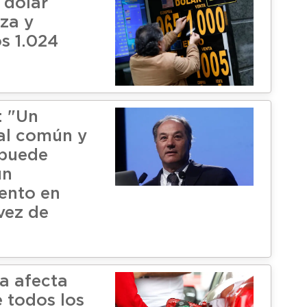
 dólar
lza y
s 1.024
: "Un
al común y
 puede
un
ento en
vez de
za afecta
e todos los