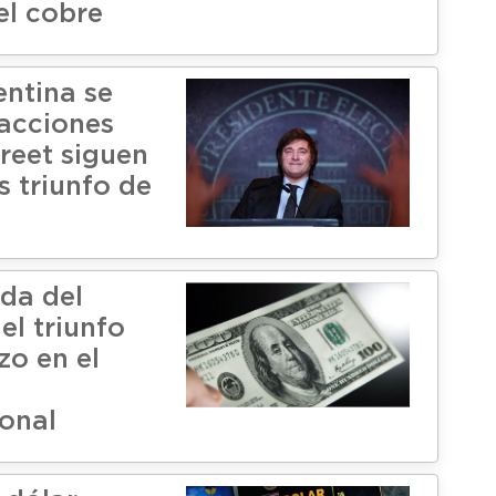
el cobre
entina se
 acciones
reet siguen
as triunfo de
ída del
 el triunfo
zo en el
ional