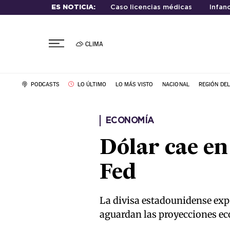
ES NOTICIA:
Caso licencias médicas
Infanc
CLIMA
PODCASTS
LO ÚLTIMO
LO MÁS VISTO
NACIONAL
REGIÓN DE
ECONOMÍA
Dólar cae en 
Fed
La divisa estadounidense expe
aguardan las proyecciones eco