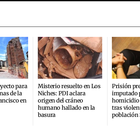
yecto para
Misterio resuelto en Los
Prisión pr
inas de la
Niches: PDI aclara
imputado 
rancisco en
origen del cráneo
homicidio 
humano hallado en la
tras violen
basura
población 