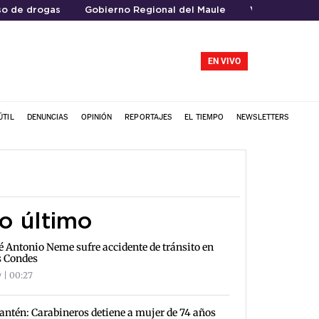
o de drogas
Gobierno Regional del Maule
Viajes al extr
EN VIVO
ÚTIL
DENUNCIAS
OPINIÓN
REPORTAJES
EL TIEMPO
NEWSLETTERS
o último
é Antonio Neme sufre accidente de tránsito en
s Condes
 | 00:27
antén: Carabineros detiene a mujer de 74 años