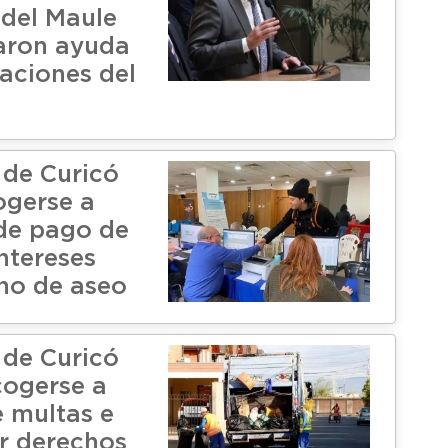
del Maule
aron ayuda
daciones del
 de Curicó
ogerse a
de pago de
ntereses
ho de aseo
 de Curicó
cogerse a
e multas e
or derechos