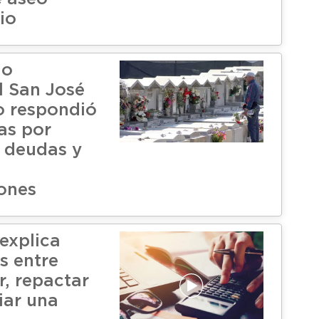
io
io
l San José
o respondió
as por
 deudas y
ones
explica
s entre
r, repactar
iar una