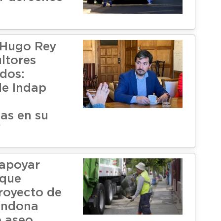
 Hugo Rey
ltores
dos:
e Indap
as en su
"
apoyar
que
royecto de
ondona
 aseo