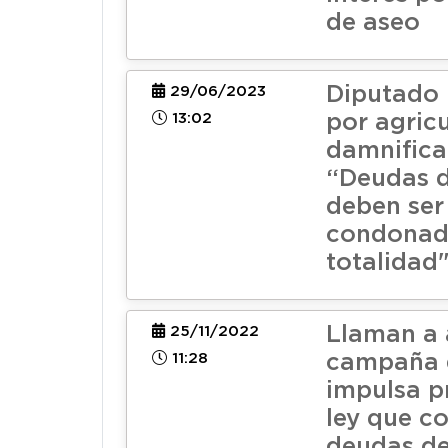
de aseo
Diputado
29/06/2023
13:02
por agricu
damnifica
“Deudas d
deben ser
condonad
totalidad
Llaman a 
25/11/2022
11:28
campaña 
impulsa p
ley que c
deudas de