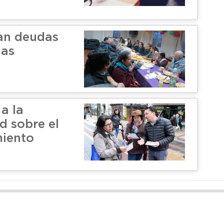
an deudas
das
a la
 sobre el
iento