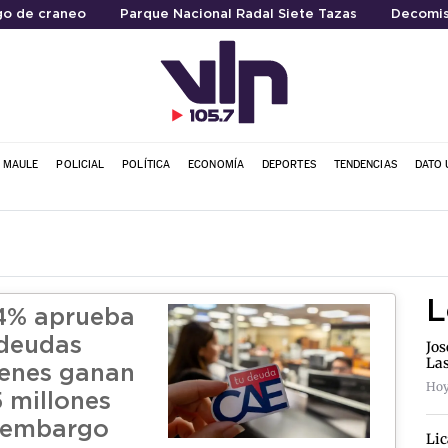
go de craneo
Parque Nacional Radal Siete Tazas
Decomis
L MAULE
POLICIAL
POLÍTICA
ECONOMÍA
DEPORTES
TENDENCIAS
DATO 
L
4% aprueba
 deudas
Jos
La
enes ganan
Hoy
5 millones
 embargo
Lic