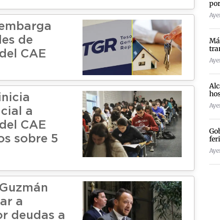
por
Ayer
 embarga
es de
Más
tra
del CAE
Ayer
Alc
hos
inicia
Ayer
cial a
del CAE
Gob
os sobre 5
fer
Ayer
 Guzmán
iar a
or deudas a