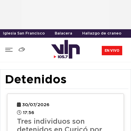
Iglesia San Francisco
Balacera
Hallazgo de craneo
EN VIVO
Detenidos
30/07/2026
17:56
Tres individuos son
detenidos en Curicó por