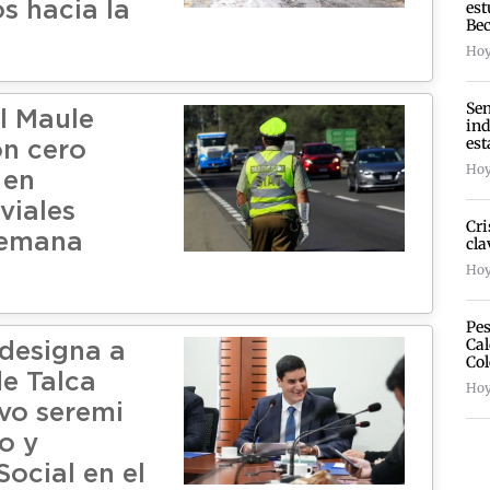
est
s hacia la
Bec
Hoy
Sen
l Maule
ind
est
on cero
Hoy
 en
 viales
Cri
Semana
cla
Hoy
Pes
Cal
designa a
Col
de Talca
Hoy
vo seremi
o y
Social en el