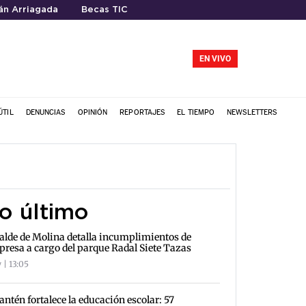
ián Arriagada
Becas TIC
EN VIVO
ÚTIL
DENUNCIAS
OPINIÓN
REPORTAJES
EL TIEMPO
NEWSLETTERS
o último
alde de Molina detalla incumplimientos de
resa a cargo del parque Radal Siete Tazas
 | 13:05
antén fortalece la educación escolar: 57