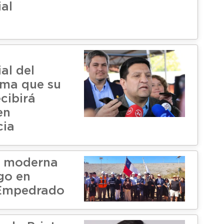
ial
al del
rma que su
cibirá
en
cia
n moderna
go en
Empedrado