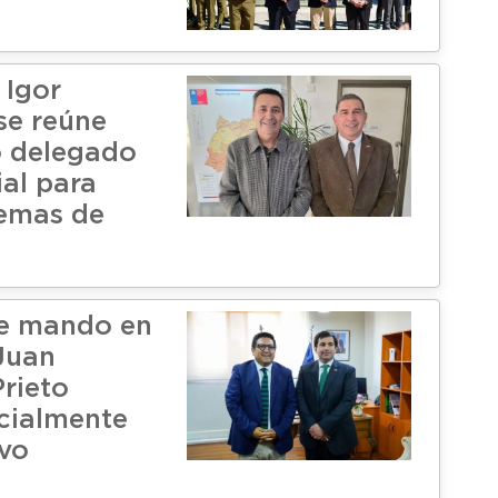
 Igor
 se reúne
o delegado
ial para
emas de
e mando en
 Juan
rieto
cialmente
vo