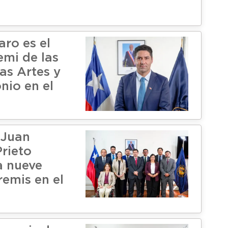
ro es el
emi de las
las Artes y
nio en el
 Juan
rieto
a nueve
remis en el