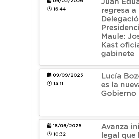
Juan Edua
09/02/2026
16:44
regresa a 
Delegaci
Presidenci
Maule: Jo
Kast ofici
gabinete
Lucía Boz
09/09/2025
15:11
es la nue
Gobierno 
Avanza ini
18/06/2025
10:32
legal que