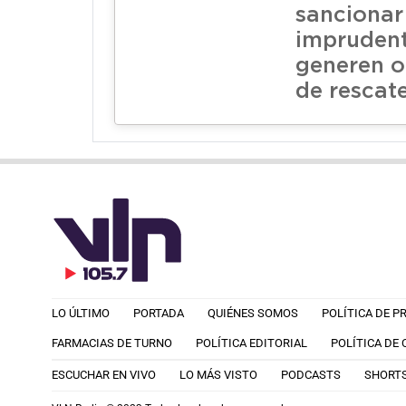
sancionar
impruden
generen o
de rescat
LO ÚLTIMO
PORTADA
QUIÉNES SOMOS
POLÍTICA DE P
FARMACIAS DE TURNO
POLÍTICA EDITORIAL
POLÍTICA DE
ESCUCHAR EN VIVO
LO MÁS VISTO
PODCASTS
SHORT