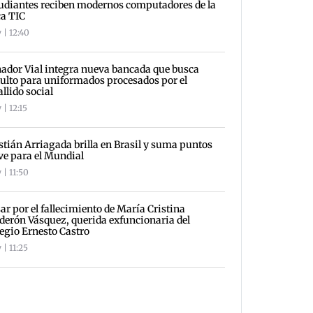
udiantes reciben modernos computadores de la
a TIC
 | 12:40
ador Vial integra nueva bancada que busca
ulto para uniformados procesados por el
allido social
 | 12:15
stián Arriagada brilla en Brasil y suma puntos
ve para el Mundial
 | 11:50
ar por el fallecimiento de María Cristina
derón Vásquez, querida exfuncionaria del
egio Ernesto Castro
 | 11:25