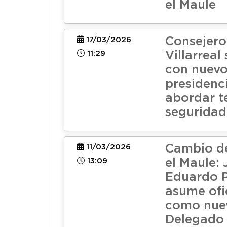
el Maule
Consejero
17/03/2026
11:29
Villarreal
con nuev
presidenc
abordar t
seguridad
Cambio d
11/03/2026
13:09
el Maule:
Eduardo P
asume ofi
como nue
Delegado