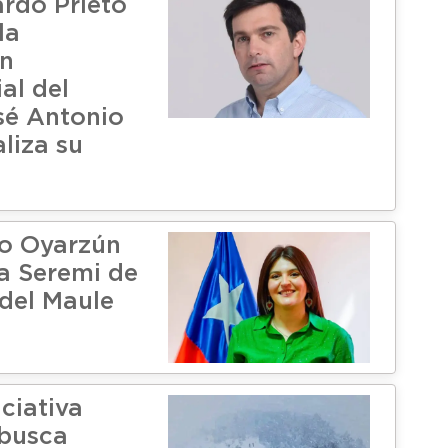
rdo Prieto
la
ón
al del
sé Antonio
aliza su
o Oyarzún
va Seremi de
del Maule
ciativa
 busca