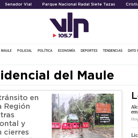
Senador Vial
Parque Nacional Radal Siete Tazas
Crist
L MAULE
POLICIAL
POLÍTICA
ECONOMÍA
DEPORTES
TENDENCIAS
DATO 
idencial del Maule
L
tránsito en
la Región
Alc
emp
tras
Hoy
ontal y
 cierres
Lic