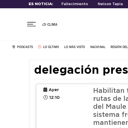
ES NOTICIA:
Fallecimiento
Nelson Tapia
CLIMA
PODCASTS
LO ÚLTIMO
LO MÁS VISTO
NACIONAL
REGIÓN DE
delegación pres
Habilitan 
Ayer
12:10
rutas de 
del Maule 
sistema fr
mantienen