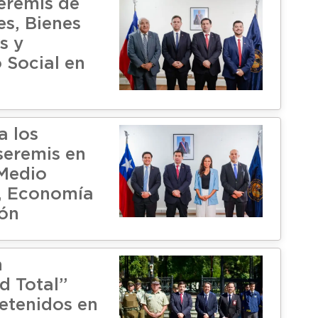
eremis de
es, Bienes
s y
 Social en
a los
seremis en
 Medio
, Economía
ón
n
d Total”
detenidos en